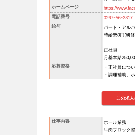
ホームページ
https://www.fac
電話番号
0267ｰ56ｰ3317
給与
パート・アル
時給850円(研
正社員
月基本給250
応募資格
・正社員につ
・調理補助、
この求人
仕事内容
ホール業務
牛肉ブロック