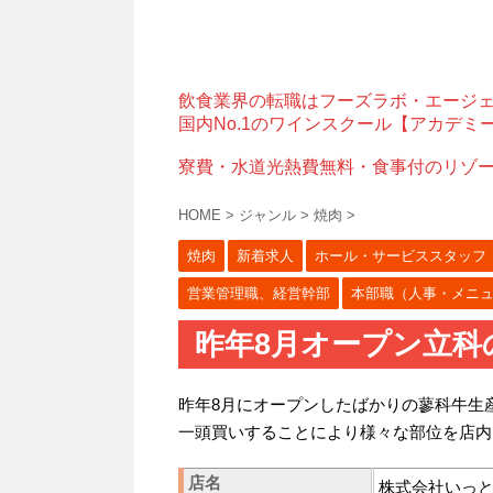
飲食業界の転職はフーズラボ・エージ
国内No.1のワインスクール【アカデミ
寮費・水道光熱費無料・食事付のリゾ
HOME
>
ジャンル
>
焼肉
>
焼肉
新着求人
ホール・サービススタッフ
営業管理職、経営幹部
本部職（人事・メニ
昨年8月オープン立科
昨年8月にオープンしたばかりの蓼科牛生
一頭買いすることにより様々な部位を店内
店名
株式会社いっ