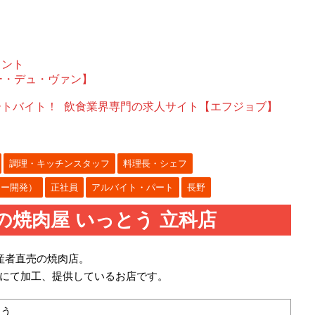
ェント
ー・デュ・ヴァン】
ートバイト！
飲食業界専門の求人サイト【エフジョブ】
調理・キッチンスタッフ
料理長・シェフ
ュー開発）
正社員
アルバイト・パート
長野
の焼肉屋 いっとう 立科店
産者直売の焼肉店。
にて加工、提供しているお店です。
とう