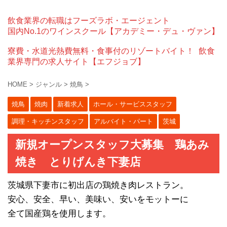
飲食業界の転職はフーズラボ・エージェント
国内No.1のワインスクール【アカデミー・デュ・ヴァン】
寮費・水道光熱費無料・食事付のリゾートバイト！
飲食
業界専門の求人サイト【エフジョブ】
HOME
>
ジャンル
>
焼鳥
>
焼鳥
焼肉
新着求人
ホール・サービススタッフ
調理・キッチンスタッフ
アルバイト・パート
茨城
新規オープンスタッフ大募集 鶏あみ
焼き とりげんき下妻店
茨城県下妻市に初出店の鶏焼き肉レストラン。
安心、安全、早い、美味い、安いをモットーに
全て国産鶏を使用します。