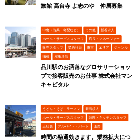
旅館 高台寺 よ志のや 仲居募集
中食（惣菜・宅配など）
その他
新着求人
ホール・サービススタッフ
店長・マネージャー
販売スタッフ
契約社員
東京
エリア
ジャンル
職種
雇用形態
品川駅のお洒落なグロサリーショッ
プで接客販売のお仕事 株式会社マン
キャピタル
うどん・そば・ラーメン
新着求人
ホール・サービススタッフ
調理・キッチンスタッフ
正社員
アルバイト・パート
山梨
時間の融通効きます。業務拡大につ