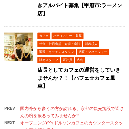
きアルバイト募集【甲府市:ラーメン
店】
カフェ
パティスリー・製菓
給食・社員食堂・介護・病院
新着求人
調理・キッチンスタッフ
店長・マネージャー
販売スタッフ
正社員
広島
店長としてカフェの運営をしていき
ませんか？！【パフェ☆カフェ風
車】
PREV
国内外から多くの方が訪れる、京都の観光施設で皆さ
んの腕を振るってみませんか?
NEXT
オープニング(^^♪ドルソンカフェのカウンタースタッ