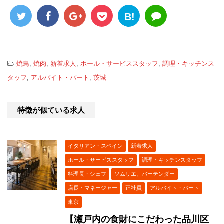
B!
-
焼鳥
,
焼肉
,
新着求人
,
ホール・サービススタッフ
,
調理・キッチンス
タッフ
,
アルバイト・パート
,
茨城
特徴が似ている求人
イタリアン・スペイン
新着求人
ホール・サービススタッフ
調理・キッチンスタッフ
料理長・シェフ
ソムリエ、バーテンダー
店長・マネージャー
正社員
アルバイト・パート
東京
【瀬戸内の食財にこだわった品川区