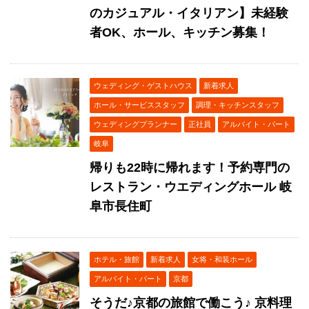
のカジュアル・イタリアン】未経験
者OK、ホール、キッチン募集！
ウェディング・ゲストハウス
新着求人
ホール・サービススタッフ
調理・キッチンスタッフ
ウェディングプランナー
正社員
アルバイト・パート
岐阜
帰りも22時に帰れます！予約専門の
レストラン・ウエディングホール 岐
阜市長住町
ホテル・旅館
新着求人
女将・和装ホール
アルバイト・パート
京都
そうだ♪京都の旅館で働こう♪ 京料理