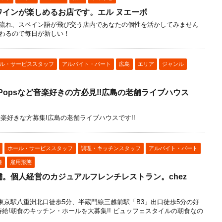
ワインが楽しめるお店です。エル ヌエーボ
流れ、スペイン語が飛び交う店内であなたの個性を活かしてみません
わるので毎日が新しい！
ル・サービススタッフ
アルバイト・パート
広島
エリア
ジャンル
zz、Popsなど音楽好きの方必見!!広島の老舗ライブハウス
opsなど音楽好きな方募集!広島の老舗ライブハウスです!!
ホール・サービススタッフ
調理・キッチンスタッフ
アルバイト・パート
種
雇用形態
。個人経営のカジュアルフレンチレストラン。chez
東京駅八重洲北口徒歩5分、半蔵門線三越前駅「B3」出口徒歩5分の好
高時給!朝食のキッチン・ホールを大募集!! ビュッフェスタイルの朝食なの