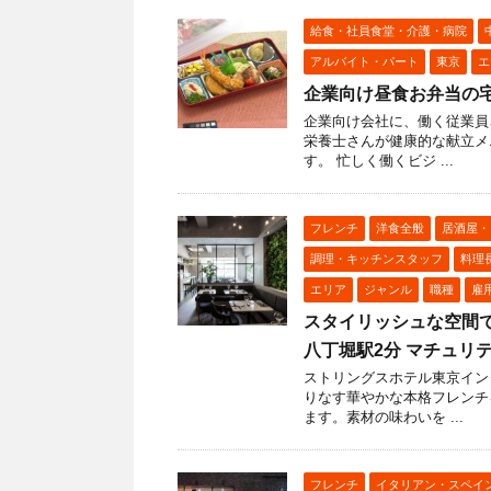
給食・社員食堂・介護・病院
アルバイト・パート
東京
エ
企業向け昼食お弁当の
企業向け会社に、働く従業員
栄養士さんが健康的な献立メ
す。 忙しく働くビジ ...
フレンチ
洋食全般
居酒屋・
調理・キッチンスタッフ
料理
エリア
ジャンル
職種
雇
スタイリッシュな空間で
八丁堀駅2分 マチュリテ （
ストリングスホテル東京イン
りなす華やかな本格フレンチ
ます。素材の味わいを ...
フレンチ
イタリアン・スペイ