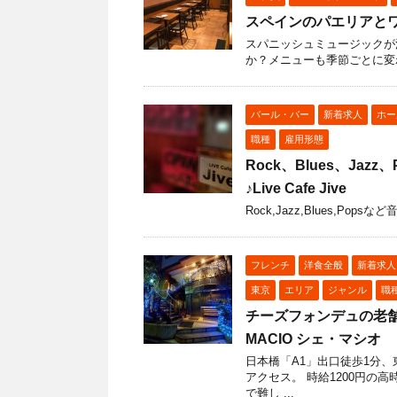
スペインのパエリアと
スパニッシュミュージックが
か？メニューも季節ごとに変
バール・バー
新着求人
ホー
職種
雇用形態
Rock、Blues、Ja
♪Live Cafe Jive
Rock,Jazz,Blues,P
フレンチ
洋食全般
新着求人
東京
エリア
ジャンル
職
チーズフォンデュの老舗
MACIO シェ・マシオ
日本橋「A1」出口徒歩1分、
アクセス。 時給1200円の
で難し ...