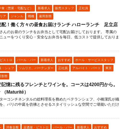
中食（惣菜・宅配など）
新着求人
販売スタッフ
正社員
リア
ジャンル
職種
雇用形態
宅配！働く方々の昼食お届けランチ ハローランチ 足立店
さんのお昼のランチをお弁当として宅配お届けしております。 専属の
ニューをつくり安心・安全なお弁当を毎日、低コストで提供しておりま
ビストロ
バール・バー
新着求人
おすすめ
ホール・サービススタッフ
長・シェフ
ソムリエ、バーテンダー
正社員
アルバイト・パート
東京
用形態
記憶に残るフレンチとワインを。コースは4200円から。
Maturité）
ターコンチネンタルの総料理長を務めたベテランシェフ、小橋潔氏が織
を、パリの中庭を彷彿とさせるスタイリッシュな空間でご堪能いただけ
ン
洋食全般
居酒屋・ビストロ
バール・バー
新着求人
おすすめ