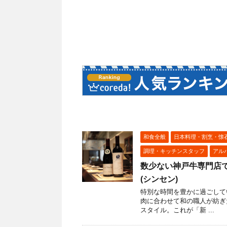
和食全般
日本料理・割烹・懐
調理・キッチンスタッフ
アル
数少ない神戸牛専門店で
(シンセン)
特別な時間を豊かに過ごして
肉に合わせて和の職人が紡ぎ
スタイル。これが「新 ...