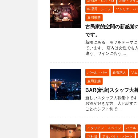
居酒屋・ビストロ
創作・ダイ
料理長・シェフ
ソムリエ、バ
雇用形態
古民家的空間の新感覚の
です。
新橋にある、モツをテーマに
ています。 店内は女性でも
違う、ワインに合う ...
バール・バー
新着求人
ソム
雇用形態
BAR(新店)スタッフ
新しいスタッフ大募集中です
お酒が好きな方、人と話すこ
ごとのシフト制で ...
イタリアン・スペイン
バール
正社員
アルバイト・パート