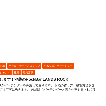
すめ
ホール・サービススタッフ
ソムリエ、バーテンダー
ジャンル
職種
雇用形態
ます！池袋のRockBar LANDS ROCK
S ROCKがバーテンダーを募集しております。 お酒の作り方、接客方法を含
術は丁寧に教えます。 未経験でバーテンダーと言う仕事を探されてる