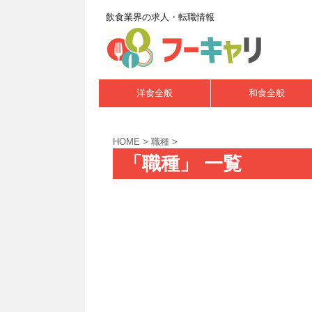
飲食業界の求人・転職情報
洋食全般
和食全般
HOME
>
職種
>
「職種」 一覧