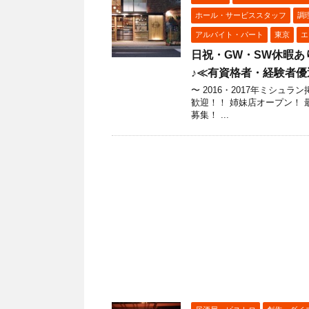
ホール・サービススタッフ
調
アルバイト・パート
東京
エ
日祝・GW・SW休暇あ
♪≪有資格者・経験者優遇≫
〜 2016・2017年ミシ
歓迎！！ 姉妹店オープン！
募集！ ...