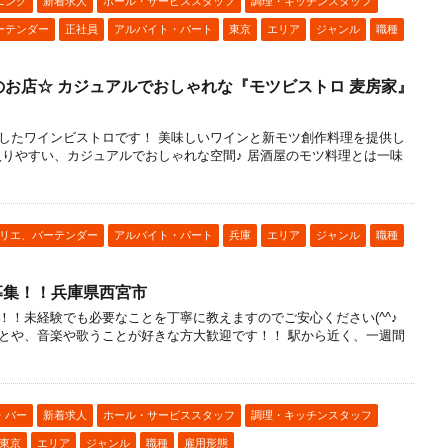
ニング
新着求人
ホール・サービススタッフ
調理・キッチンスタッフ
ーテンダー
正社員
アルバイト・パート
東京
エリア
ジャンル
職種
お店☆ カジュアルでおしゃれな『モツビストロ 麦房家』
したワインビストロです！ 美味しいワインと新モツ創作料理を提供し
入りやすい、カジュアルでおしゃれな空間♪ 居酒屋のモツ料理とは一味
リエ、バーテンダー
アルバイト・パート
兵庫
エリア
ジャンル
職種
大募集！！兵庫県西宮市
！！未経験でも必要なことを丁寧に教えますのでご安心ください(^^♪
とや、音楽や歌うことが好きな方大歓迎です！！ 駅から近く、一週間
・バー
新着求人
ホール・サービススタッフ
調理・キッチンスタッフ
東京
エリア
ジャンル
職種
雇用形態