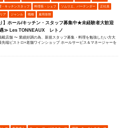
理・キッチンスタッフ
料理長・シェフ
ソムリエ、バーテンダー
正社員
リア
ジャンル
職種
雇用形態
り】ホール/キッチン・スタッフ募集中★未経験者大歓迎
 Les TONNEAUX レトノ
ュラン掲載店舗 〜 業績好調の為、新規スタッフ募集・料理を勉強したい方大
 最先端ビストロ×老舗ワインショップ ホールサービス＆マネージャーを