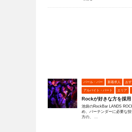
バール・バー
新着求人
おす
アルバイト・パート
エリア
Rockが好きな方を採用し
池袋のRockBar LAND
め、バーテンダーに必要な技
方の、 ...