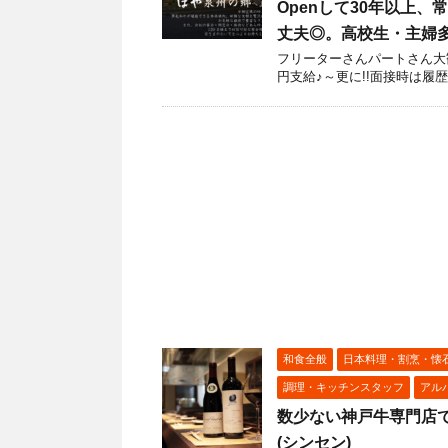
Openして30年以上
丈夫◎。高校生・主婦多数
フリーターさんパートさん大歓
円支給♪～更に!!面接時は履
和食全般
日本料理・割烹・懐
調理・キッチンスタッフ
アル
数少ない神戸牛専門店で
(シンセン)