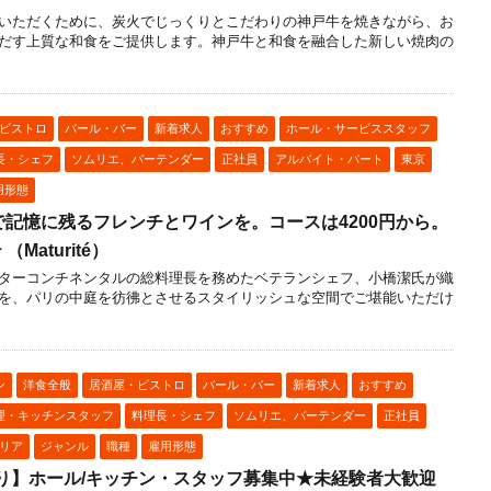
いただくために、炭火でじっくりとこだわりの神戸牛を焼きながら、お
だす上質な和食をご提供します。神戸牛と和食を融合した新しい焼肉の
ビストロ
バール・バー
新着求人
おすすめ
ホール・サービススタッフ
長・シェフ
ソムリエ、バーテンダー
正社員
アルバイト・パート
東京
用形態
記憶に残るフレンチとワインを。コースは4200円から。
Maturité）
ターコンチネンタルの総料理長を務めたベテランシェフ、小橋潔氏が織
を、パリの中庭を彷彿とさせるスタイリッシュな空間でご堪能いただけ
ン
洋食全般
居酒屋・ビストロ
バール・バー
新着求人
おすすめ
理・キッチンスタッフ
料理長・シェフ
ソムリエ、バーテンダー
正社員
リア
ジャンル
職種
雇用形態
り】ホール/キッチン・スタッフ募集中★未経験者大歓迎