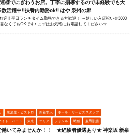
、常連様でにぎわうお店。丁寧に指導するので未経験でも大
活躍中!!扶養内勤務ok!! はや 泉州の郷
迎!! 平日ランチタイム勤務できる方歓迎！ ～嬉しい入店祝い金3000
歴書なくてもOKです♪ まずはお気軽にお電話してください☆
石
居酒屋・ビストロ
新着求人
ホール・サービススタッフ
バイト・パート
東京
エリア
ジャンル
職種
雇用形態
働いてみませんか！！ ★経験者優遇あり★ 神楽坂 新泉