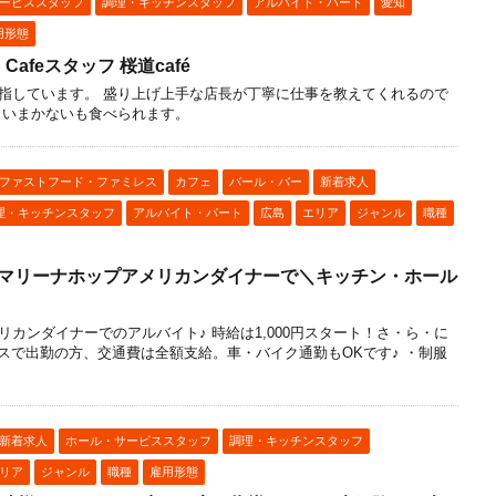
ービススタッフ
調理・キッチンスタッフ
アルバイト・パート
愛知
用形態
afeスタッフ 桜道café
指しています。 盛り上げ上手な店長が丁寧に仕事を教えてくれるので
しいまかないも食べられます。
ファストフード・ファミレス
カフェ
バール・バー
新着求人
理・キッチンスタッフ
アルバイト・パート
広島
エリア
ジャンル
職種
★マリーナホップアメリカンダイナーで＼キッチン・ホール
！
カンダイナーでのアルバイト♪ 時給は1,000円スタート！さ・ら・に
バスで出勤の方、交通費は全額支給。車・バイク通勤もOKです♪ ・制服
新着求人
ホール・サービススタッフ
調理・キッチンスタッフ
リア
ジャンル
職種
雇用形態