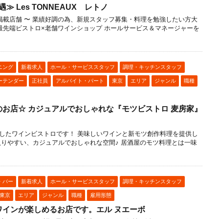
 Les TONNEAUX レトノ
ュラン掲載店舗 〜 業績好調の為、新規スタッフ募集・料理を勉強したい方大
 最先端ビストロ×老舗ワインショップ ホールサービス＆マネージャーを
ニング
新着求人
ホール・サービススタッフ
調理・キッチンスタッフ
ーテンダー
正社員
アルバイト・パート
東京
エリア
ジャンル
職種
お店☆ カジュアルでおしゃれな『モツビストロ 麦房家』
したワインビストロです！ 美味しいワインと新モツ創作料理を提供し
入りやすい、カジュアルでおしゃれな空間♪ 居酒屋のモツ料理とは一味
・バー
新着求人
ホール・サービススタッフ
調理・キッチンスタッフ
東京
エリア
ジャンル
職種
雇用形態
ワインが楽しめるお店です。エル ヌエーボ