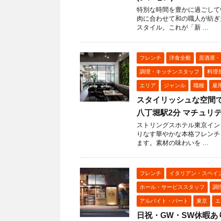
特別な時間を豊かに過ごして
肉に合わせて和の職人が紡ぎ
スタイル。これが「新 ...
フレンチ
洋食全般
居酒屋・
調理・キッチンスタッフ
料理
エリア
ジャンル
職種
雇
スタイリッシュな空間で
八丁堀駅2分 マチュリテ （
ストリングスホテル東京イン
りなす華やかな本格フレンチ
ます。素材の味わいを ...
フレンチ
イタリアン・スペイ
ホール・サービススタッフ
調
アルバイト・パート
東京
エ
日祝・GW・SW休暇あ