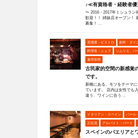
♪≪有資格者・経験者優遇≫
〜 2016・2017年ミシ
歓迎！！ 姉妹店オープン！
募集！ ...
居酒屋・ビストロ
創作・ダイ
料理長・シェフ
ソムリエ、バ
雇用形態
古民家的空間の新感覚の
です。
新橋にある、モツをテーマに
ています。 店内は女性でも
違う、ワインに合う ...
イタリアン・スペイン
バール
正社員
アルバイト・パート
スペインのパエリアと