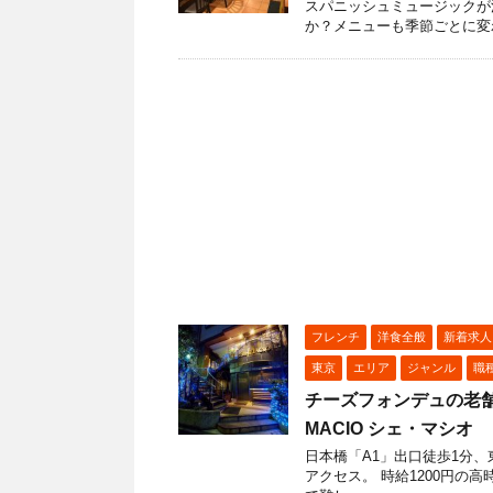
スパニッシュミュージックが
か？メニューも季節ごとに変
フレンチ
洋食全般
新着求人
東京
エリア
ジャンル
職
チーズフォンデュの老舗
MACIO シェ・マシオ
日本橋「A1」出口徒歩1分、
アクセス。 時給1200円の