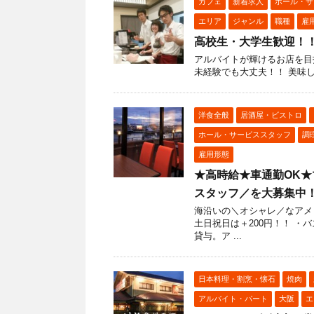
カフェ
新着求人
ホール・サ
エリア
ジャンル
職種
雇
高校生・大学生歓迎！！C
アルバイトが輝けるお店を目
未経験でも大丈夫！！ 美味
洋食全般
居酒屋・ビストロ
ホール・サービススタッフ
調
雇用形態
★高時給★車通勤OK
スタッフ／を大募集中
海沿いの＼オシャレ／なアメリ
土日祝日は＋200円！！ ・
貸与。ア ...
日本料理・割烹・懐石
焼肉
アルバイト・パート
大阪
エ