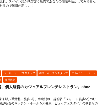
流れ、スペイン語が飛び交う店内であなたの個性を活かしてみません
わるので毎日が新しい！
ホール・サービススタッフ
調理・キッチンスタッフ
アルバイト・パート
種
雇用形態
。個人経営のカジュアルフレンチレストラン。chez
東京駅八重洲北口徒歩5分、半蔵門線三越前駅「B3」出口徒歩5分の好
高時給!朝食のキッチン・ホールを大募集!! ビュッフェスタイルの朝食なの