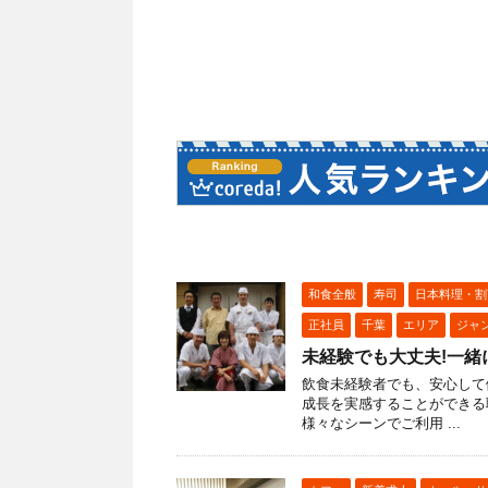
和食全般
寿司
日本料理・割
正社員
千葉
エリア
ジャ
未経験でも大丈夫!一緒
飲食未経験者でも、安心して
成長を実感することができる
様々なシーンでご利用 ...