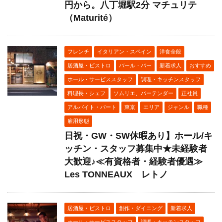
円から。八丁堀駅2分 マチュリテ
（Maturité）
フレンチ
イタリアン・スペイン
洋食全般
居酒屋・ビストロ
バール・バー
新着求人
おすすめ
ホール・サービススタッフ
調理・キッチンスタッフ
料理長・シェフ
ソムリエ、バーテンダー
正社員
アルバイト・パート
東京
エリア
ジャンル
職種
雇用形態
日祝・GW・SW休暇あり】ホール/キ
ッチン・スタッフ募集中★未経験者
大歓迎♪≪有資格者・経験者優遇≫
Les TONNEAUX レトノ
居酒屋・ビストロ
創作・ダイニング
新着求人
ホール・サービススタッフ
調理・キッチンスタッフ