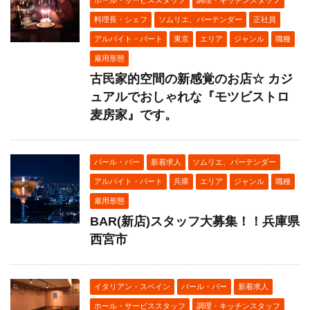
料理長・シェフ
ソムリエ、バーテンダー
正社員
アルバイト・パート
東京
エリア
ジャンル
職種
雇用形態
古民家的空間の新感覚のお店☆ カジ
ュアルでおしゃれな『モツビストロ
麦房家』です。
バール・バー
新着求人
ソムリエ、バーテンダー
アルバイト・パート
兵庫
エリア
ジャンル
職種
雇用形態
BAR(新店)スタッフ大募集！！兵庫県
西宮市
イタリアン・スペイン
バール・バー
新着求人
ホール・サービススタッフ
調理・キッチンスタッフ