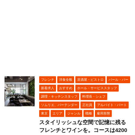
フレンチ
洋食全般
居酒屋・ビストロ
バール・バー
新着求人
おすすめ
ホール・サービススタッフ
調理・キッチンスタッフ
料理長・シェフ
ソムリエ、バーテンダー
正社員
アルバイト・パート
東京
エリア
ジャンル
職種
雇用形態
スタイリッシュな空間で記憶に残る
フレンチとワインを。コースは4200