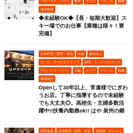
アルバイト・パート
岐阜
エリア
ジャンル
職種
雇用形態
◆未経験OK◆【長・短期大歓迎】ス
キー場でのお仕事【業種は様々！寮
完備】
日本料理・割烹・懐石
焼肉
新着求人
ホール・サービススタッフ
調理・キッチンスタッフ
アルバイト・パート
大阪
エリア
ジャンル
職種
雇用形態
Openして30年以上、常連様でにぎわ
うお店。丁寧に指導するので未経験
でも大丈夫◎。高校生・主婦多数活
躍中!!扶養内勤務ok!! はや 泉州の郷
和食全般
日本料理・割烹・懐石
居酒屋・ビストロ