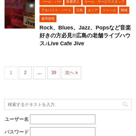
バール・バー
新着求人
ホール・サービススタッフ
アルバイト・パート
広島
エリア
ジャンル
職種
雇用形態
Rock、Blues、Jazz、Popsなど音楽
好きの方必見!!広島の老舗ライブハウ
ス♪Live Cafe Jive
1
2
…
39
次へ »
ユーザー名
パスワード