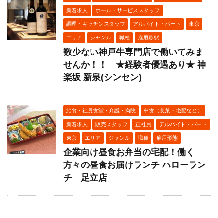
新着求人
ホール・サービススタッフ
調理・キッチンスタッフ
アルバイト・パート
東京
エリア
ジャンル
職種
雇用形態
数少ない神戸牛専門店で働いてみま
せんか！！ ★経験者優遇あり★ 神
楽坂 新泉(シンセン)
給食・社員食堂・介護・病院
中食（惣菜・宅配など）
新着求人
販売スタッフ
正社員
アルバイト・パート
東京
エリア
ジャンル
職種
雇用形態
企業向け昼食お弁当の宅配！働く
方々の昼食お届けランチ ハローラン
チ 足立店