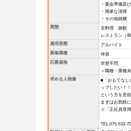
・宴会準備及
・簡単な清掃
・その他雑務
業態
京料理 旅館
レストラン（
雇用形態
アルバイト
募集職種
仲居
応募資格
学歴不問
＜職種・業種
求める人物像
■「おもてなし
ップしたい！
という方を意
まずはお気軽に
☆「正社員登
TEL:075-53