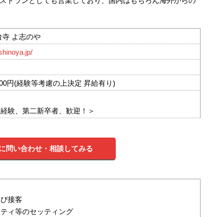
ストランとしても営業しており、国内はもちろん海外からの
台寺 よ志のや
shinoya.jp/
,100円(経験等考慮の上決定 昇給有り)
未経験、第二新卒者、歓迎！＞
に問い合わせ・相談してみる
務
及び接客
ニティ等のセッティング