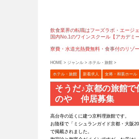
飲食業界の転職はフーズラボ・エージ
国内No.1のワインスクール【アカデミ
寮費・水道光熱費無料・食事付のリゾ
HOME
>
ジャンル
>
ホテル・旅館
>
ホテル・旅館
新着求人
女将・和装ホール
そうだ♪京都の旅館で働
のや 仲居募集
高台寺の近くに建つ京料理旅館です。
お陰様で「ミシュランガイド京都・大阪20
で掲載されました。