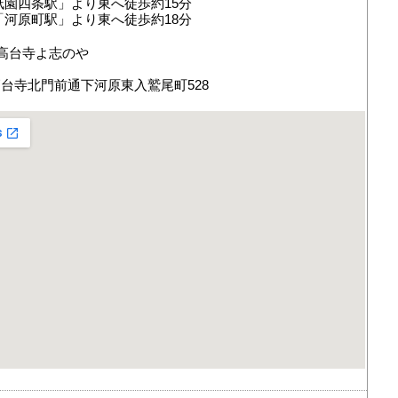
祇園四条駅」より東へ徒歩約15分
「河原町駅」より東へ徒歩約18分
高台寺よ志のや
台寺北門前通下河原東入鷲尾町528