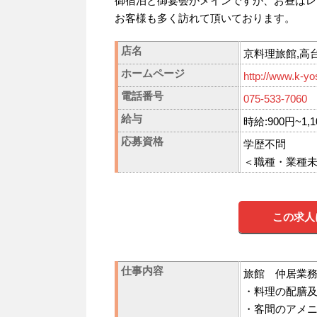
御宿泊と御宴会がメインですが、お昼はレ
お客様も多く訪れて頂いております。
店名
京料理旅館,高
ホームページ
http://www.k-yo
電話番号
075-533-7060
給与
時給:900円~1
応募資格
学歴不問
＜職種・業種
この求人
仕事内容
旅館 仲居業
・料理の配膳
・客間のアメ