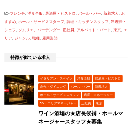
-
フレンチ
,
洋食全般
,
居酒屋・ビストロ
,
バール・バー
,
新着求人
,
お
すすめ
,
ホール・サービススタッフ
,
調理・キッチンスタッフ
,
料理長・
シェフ
,
ソムリエ、バーテンダー
,
正社員
,
アルバイト・パート
,
東京
,
エ
リア
,
ジャンル
,
職種
,
雇用形態
特徴が似ている求人
イタリアン・スペイン
洋食全般
居酒屋・ビストロ
創作・ダイニング
バール・バー
新着求人
ホール・サービススタッフ
店長・マネージャー
SV・エリアマネージャー
正社員
東京
ワイン酒場の★店長候補・ホールマ
ネージャースタッフ★募集