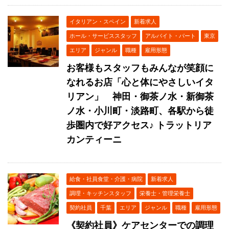
イタリアン・スペイン
新着求人
ホール・サービススタッフ
アルバイト・パート
東京
エリア
ジャンル
職種
雇用形態
お客様もスタッフもみんなが笑顔に
なれるお店「心と体にやさしいイタ
リアン」 神田・御茶ノ水・新御茶
ノ水・小川町・淡路町、各駅から徒
歩圏内で好アクセス♪ トラットリア
カンティーニ
給食・社員食堂・介護・病院
新着求人
調理・キッチンスタッフ
栄養士・管理栄養士
契約社員
千葉
エリア
ジャンル
職種
雇用形態
《契約社員》ケアセンターでの調理