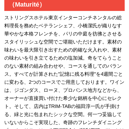
（Maturité）
ストリングスホテル東京インターコンチネンタルの総
料理長を務めたベテランシェフ、小橋潔氏が織りなす
華やかな本格フレンチを、パリの中庭を彷彿とさせる
スタイリッシュな空間でご堪能いただけます。素材の
味わいを最大限引き出すための的確な火入れや、素材
の味わいを引き立てるための塩加減。奇をてらうこと
のない素材の組み合わせや、コースを通してのバラン
ス。すべてが計算された"記憶に残る料理"を4週間ごと
に変わる、2つのコースでご用意しております。ワイン
は、ジゴンダス、ローヌ、プロバンス地方などから、
オーナーが直接買い付けた希少な銘柄を中心にセレク
ト。そして、店内はTRIM-TABの福田淳一氏が手掛け
る、緑と光に包まれたシックな空間。何一つ妥協して
いないからこそ実現した、奇跡のフレンチダイニング