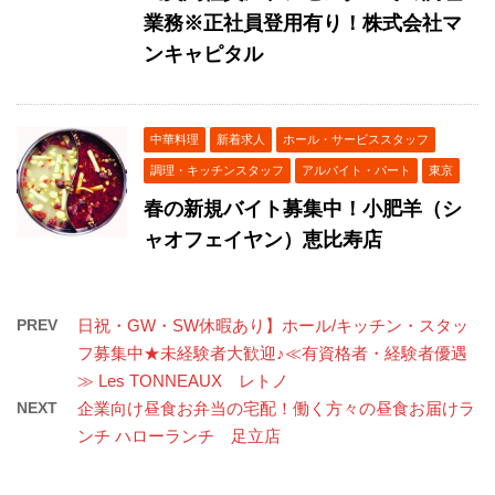
業務※正社員登用有り！株式会社マ
ンキャピタル
中華料理
新着求人
ホール・サービススタッフ
調理・キッチンスタッフ
アルバイト・パート
東京
春の新規バイト募集中！小肥羊（シ
ャオフェイヤン）恵比寿店
PREV
日祝・GW・SW休暇あり】ホール/キッチン・スタッ
フ募集中★未経験者大歓迎♪≪有資格者・経験者優遇
≫ Les TONNEAUX レトノ
NEXT
企業向け昼食お弁当の宅配！働く方々の昼食お届けラ
ンチ ハローランチ 足立店