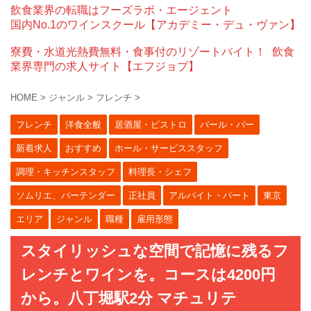
飲食業界の転職はフーズラボ・エージェント
国内No.1のワインスクール【アカデミー・デュ・ヴァン】
寮費・水道光熱費無料・食事付のリゾートバイト！
飲食
業界専門の求人サイト【エフジョブ】
HOME
>
ジャンル
>
フレンチ
>
フレンチ
洋食全般
居酒屋・ビストロ
バール・バー
新着求人
おすすめ
ホール・サービススタッフ
調理・キッチンスタッフ
料理長・シェフ
ソムリエ、バーテンダー
正社員
アルバイト・パート
東京
エリア
ジャンル
職種
雇用形態
スタイリッシュな空間で記憶に残るフ
レンチとワインを。コースは4200円
から。八丁堀駅2分 マチュリテ