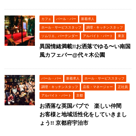
カフェ
バール・バー
新着求人
ホール・サービススタッフ
調理・キッチンスタッフ
ソムリエ、バーテンダー
アルバイト・パート
東京
異国情緒満載!!お洒落でゆる〜い南国
風カフェバー@代々木公園
バール・バー
新着求人
ホール・サービススタッフ
調理・キッチンスタッフ
店長・マネージャー
正社員
アルバイト・パート
京都
お洒落な英国パブで 楽しい仲間
お客様と地域活性化をしていきまし
ょう!! 京都府宇治市