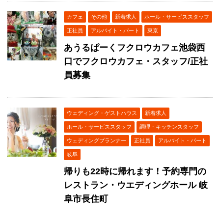
カフェ
その他
新着求人
ホール・サービススタッフ
正社員
アルバイト・パート
東京
あうるぱーくフクロウカフェ池袋西
口でフクロウカフェ・スタッフ/正社
員募集
ウェディング・ゲストハウス
新着求人
ホール・サービススタッフ
調理・キッチンスタッフ
ウェディングプランナー
正社員
アルバイト・パート
岐阜
帰りも22時に帰れます！予約専門の
レストラン・ウエディングホール 岐
阜市長住町