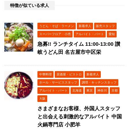
特徴が似ている求人
うどん・そば・ラーメン
新着求人
販売スタッフ
スーパーフロア・小売
アルバイト・パート
愛知
急募!! ランチタイム 11:00-13:00 讃
岐うどん田 名古屋市中区栄
中華料理
居酒屋・ビストロ
新着求人
ホール・サービススタッフ
調理・キッチンスタッフ
アルバイト・パート
北海道
東京
神奈川
京都
大阪
さまざまなお客様、外国人スタッフ
と出会える刺激的なアルバイト 中国
火鍋専門店 小肥羊