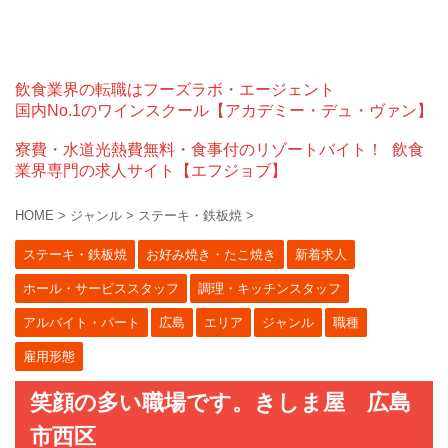
飲食業界の転職はフーズラボ・エージェント
国内No.1のワインスクール【アカデミー・デュ・ヴァン】
寮費・水道光熱費無料・食事付のリゾートバイト！
飲食
業界専門の求人サイト【エフジョブ】
HOME
>
ジャンル
>
ステーキ・鉄板焼
>
ステーキ・鉄板焼
お好み焼き・たこ焼き
新着求人
ホール・サービススタッフ
調理・キッチンスタッフ
アルバイト・パート
広島
エリア
ジャンル
職種
雇用形態
笑顔の多い職場です。きしま屋 広島
市西区