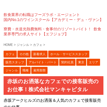
飲食業界の転職はフーズラボ・エージェント
国内No.1のワインスクール【アカデミー・デュ・ヴァン】
寮費・水道光熱費無料・食事付のリゾートバイト！
飲食
業界専門の求人サイト【エフジョブ】
HOME
>
ジャンル
>
カフェ
>
カフェ
その他
新着求人
ホール・サービススタッフ
販売スタッフ
アルバイト・パート
契約社員
東京
エリア
ジャンル
職種
雇用形態
赤坂のお洒落なカフェでの接客販売の
お仕事！株式会社マンキャピタル
赤坂アークヒルズのお洒落＆人気のカフェで接客販売