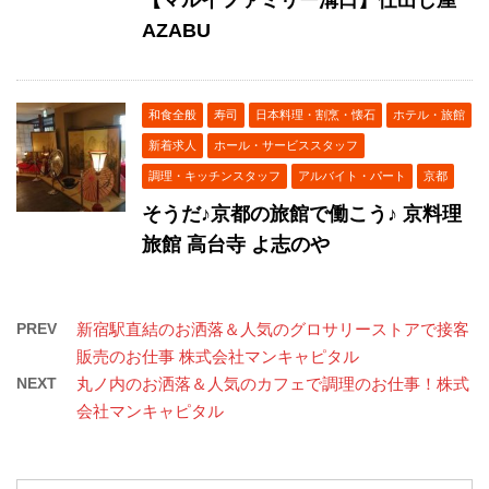
【マルイファミリー溝口】仕出し屋
AZABU
和食全般
寿司
日本料理・割烹・懐石
ホテル・旅館
新着求人
ホール・サービススタッフ
調理・キッチンスタッフ
アルバイト・パート
京都
そうだ♪京都の旅館で働こう♪ 京料理
旅館 高台寺 よ志のや
PREV
新宿駅直結のお洒落＆人気のグロサリーストアで接客
販売のお仕事 株式会社マンキャピタル
NEXT
丸ノ内のお洒落＆人気のカフェで調理のお仕事！株式
会社マンキャピタル