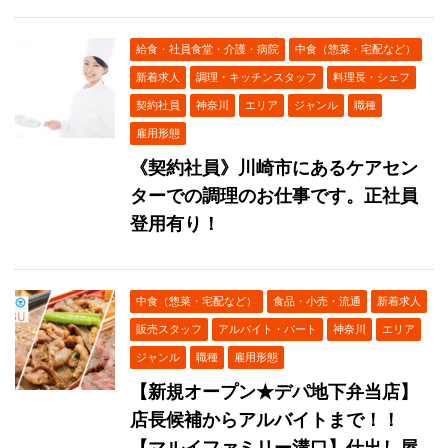
給食・社員食堂・介護・病院
中食（惣菜・宅配など）
新着求人
調理・キッチンスタッフ
料理長・シェフ
契約社員
神奈川
エリア
ジャンル
職種
雇用形態
《契約社員》川崎市にあるケアセン
ターでの調理のお仕事です。正社員
登用有り！
中食（惣菜・宅配など）
食品・小売・流通
新着求人
販売スタッフ
アルバイト・パート
神奈川
エリア
ジャンル
職種
雇用形態
【新規オープン★デパ地下弁当店】
店長候補からアルバイトまで！！