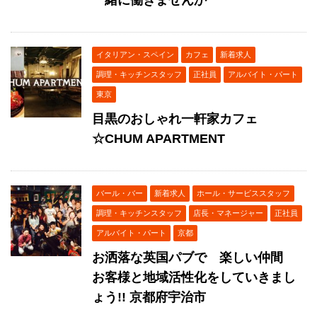
一緒に働きませんか
イタリアン・スペイン
カフェ
新着求人
調理・キッチンスタッフ
正社員
アルバイト・パート
東京
目黒のおしゃれ一軒家カフェ
☆CHUM APARTMENT
バール・バー
新着求人
ホール・サービススタッフ
調理・キッチンスタッフ
店長・マネージャー
正社員
アルバイト・パート
京都
お洒落な英国パブで 楽しい仲間
お客様と地域活性化をしていきまし
ょう!! 京都府宇治市