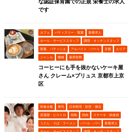
な認証保育園での正規 栄養士の求人
です
カフェ
パティスリー・製菓
新着求人
ホール・サービススタッフ
調理・キッチンスタッフ
製菓、パティシエ
アルバイト・パート
京都
エリア
ジャンル
職種
雇用形態
コーヒーにも手を抜かないケーキ屋
さん クレーム×プリュス 京都市上京
区
和食全般
寿司
日本料理・割烹・懐石
居酒屋・ビストロ
焼鳥
焼肉
ステーキ・鉄板焼
うどん・そば・ラーメン
バール・バー
新着求人
ホール・サービススタッフ
調理・キッチンスタッフ