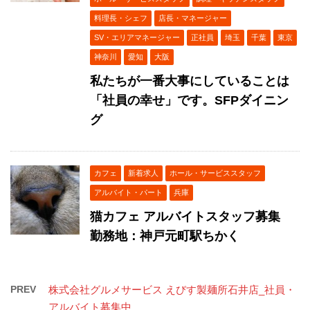
料理長・シェフ
店長・マネージャー
SV・エリアマネージャー
正社員
埼玉
千葉
東京
神奈川
愛知
大阪
私たちが一番大事にしていることは
「社員の幸せ」です。SFPダイニン
グ
カフェ
新着求人
ホール・サービススタッフ
アルバイト・パート
兵庫
猫カフェ アルバイトスタッフ募集
勤務地：神戸元町駅ちかく
PREV
株式会社グルメサービス えびす製麺所石井店_社員・
アルバイト募集中