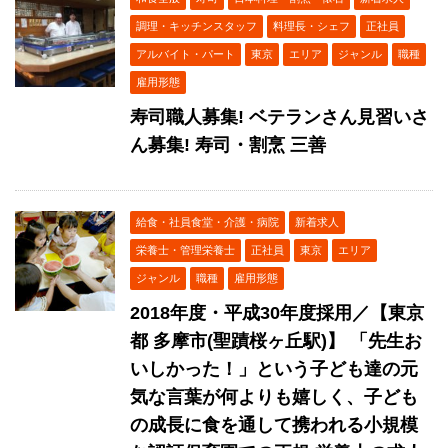
調理・キッチンスタッフ
料理長・シェフ
正社員
アルバイト・パート
東京
エリア
ジャンル
職種
雇用形態
寿司職人募集! ベテランさん見習いさ
ん募集! 寿司・割烹 三善
給食・社員食堂・介護・病院
新着求人
栄養士・管理栄養士
正社員
東京
エリア
ジャンル
職種
雇用形態
2018年度・平成30年度採用／【東京
都 多摩市(聖蹟桜ヶ丘駅)】 「先生お
いしかった！」という子ども達の元
気な言葉が何よりも嬉しく、子ども
の成長に食を通して携われる小規模