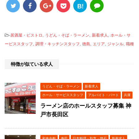
B!
-
居酒屋・ビストロ
,
うどん・そば・ラーメン
,
新着求人
,
ホール・サ
ービススタッフ
,
調理・キッチンスタッフ
,
徳島
,
エリア
,
ジャンル
,
職種
特徴が似ている求人
うどん・そば・ラーメン
新着求人
ホール・サービススタッフ
アルバイト・パート
兵庫
ラーメン店のホールスタッフ募集 神
戸市長田区
和食全般
寿司
日本料理・割烹・懐石
新着求人