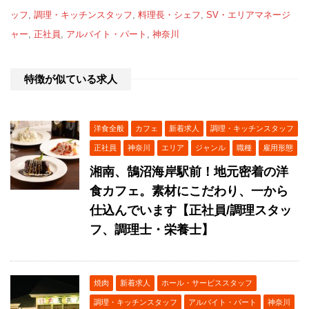
ッフ
,
調理・キッチンスタッフ
,
料理長・シェフ
,
SV・エリアマネージ
ャー
,
正社員
,
アルバイト・パート
,
神奈川
特徴が似ている求人
洋食全般
カフェ
新着求人
調理・キッチンスタッフ
正社員
神奈川
エリア
ジャンル
職種
雇用形態
湘南、鵠沼海岸駅前！地元密着の洋
食カフェ。素材にこだわり、一から
仕込んでいます【正社員/調理スタッ
フ、調理士・栄養士】
焼肉
新着求人
ホール・サービススタッフ
調理・キッチンスタッフ
アルバイト・パート
神奈川