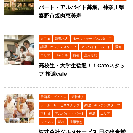
パート・アルバイト募集。神奈川県
秦野市焼肉恵美寿
カフェ
新着求人
ホール・サービススタッフ
調理・キッチンスタッフ
アルバイト・パート
愛知
エリア
ジャンル
職種
雇用形態
高校生・大学生歓迎！！Cafeスタッ
フ 桜道café
居酒屋・ビストロ
新着求人
ホール・サービススタッフ
調理・キッチンスタッフ
正社員
アルバイト・パート
徳島
エリア
ジャンル
職種
雇用形態
株式会社グルメサービス 日の出食堂