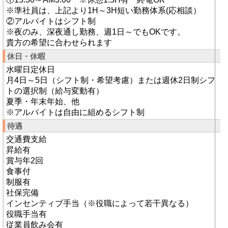
※準社員は、上記より1H～3H短い勤務体系(応相談）
②アルバイトはシフト制
※夜のみ、深夜通し勤務、週1日～でもOKです。
貴方の希望に合わせられます
休日・休暇
水曜日定休日
月4日～5日（シフト制・希望考慮）または週休2日制シフ
トの選択制（給与変動有）
夏季・年末年始、他
※アルバイトは自由に組めるシフト制
待遇
交通費支給
昇給有
賞与年2回
食事付
制服有
社保完備
インセンティブ手当（※役職によって若干異なる）
役職手当有
従業員飲み会有