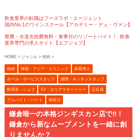
飲食業界の転職はフーズラボ・エージェント
国内No.1のワインスクール【アカデミー・デュ・ヴァン】
寮費・水道光熱費無料・食事付のリゾートバイト！
飲食
業界専門の求人サイト【エフジョブ】
HOME
>
ジャンル
>
焼肉
>
焼肉
韓国・アジア・エスニック
新着求人
ホール・サービススタッフ
調理・キッチンスタッフ
料理長・シェフ
SV・エリアマネージャー
正社員
アルバイト・パート
神奈川
鎌倉唯一の本格ジンギスカン店で‼︎！
鎌倉から新なムーブメントを一緒に創
りませんか？