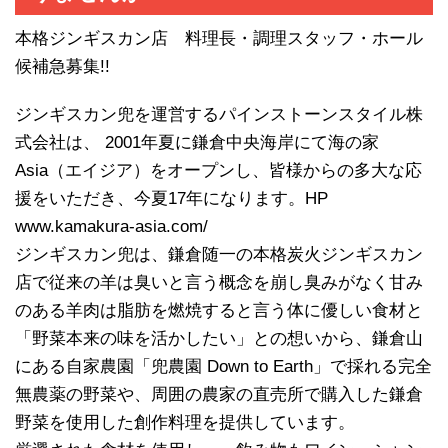
本格ジンギスカン店 料理長・調理スタッフ・ホール
候補急募集!!
ジンギスカン兜を運営するパインストーンスタイル株
式会社は、 2001年夏に鎌倉中央海岸にて海の家
Asia（エイジア）をオープンし、皆様からの多大な応
援をいただき、今夏17年になります。HP
www.kamakura-asia.com/
ジンギスカン兜は、鎌倉随一の本格炭火ジンギスカン
店で従来の羊は臭いと言う概念を崩し臭みがなく甘み
のある羊肉は脂肪を燃焼すると言う体に優しい食材と
「野菜本来の味を活かしたい」との想いから、鎌倉山
にある自家農園「兜農園 Down to Earth」で採れる完全
無農薬の野菜や、周囲の農家の直売所で購入した鎌倉
野菜を使用した創作料理を提供しています。