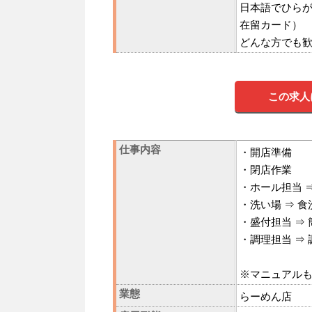
日本語でひら
在留カード）
どんな方でも
この求人
仕事内容
・開店準備
・閉店作業
・ホール担当 
・洗い場 ⇒ 
・盛付担当 ⇒
・調理担当 ⇒
※マニュアル
業態
らーめん店