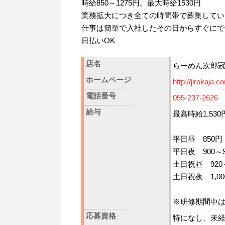
時給850～1275円。最大時給1530円
業務拡大につき全ての時間帯で募集してい
仕事は簡単で入社したその日からすぐにで
日払いOK
店名
らーめん次郎冠
ホームページ
http://jirokaja.c
電話番号
055-237-2626
給与
最高時給1,53
平日昼 850円
平日夜 900～9
土日祝昼 920
土日祝夜 1,00
※研修期間中
応募資格
特になし、未