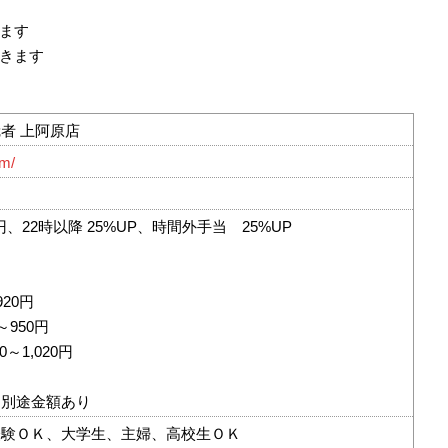
ます
きます
者 上阿原店
om/
0円、22時以降 25%UP、時間外手当 25%UP
20円
～950円
0～1,020円
は別途金額あり
経験ＯＫ、大学生、主婦、高校生ＯＫ