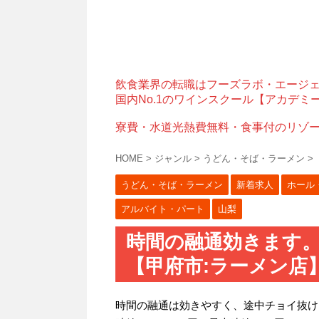
飲食業界の転職はフーズラボ・エージ
国内No.1のワインスクール【アカデミ
寮費・水道光熱費無料・食事付のリゾ
HOME
>
ジャンル
>
うどん・そば・ラーメン
>
うどん・そば・ラーメン
新着求人
ホール
アルバイト・パート
山梨
時間の融通効きます
【甲府市:ラーメン店
時間の融通は効きやすく、途中チョイ抜け