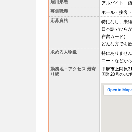
雇用形態
アルバイト (
募集職種
ホール・接客
応募資格
特になし、未
日本語でひら
在留カード）
どんな方でも
求める人物像
特にありませ
ニートなどから
勤務地・アクセス 最寄
甲府市上阿原312
り駅
国道20号のス