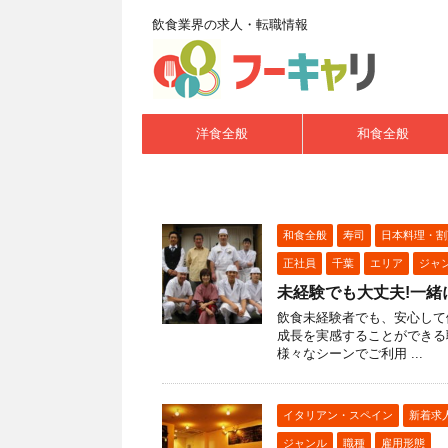
飲食業界の求人・転職情報
洋食全般
和食全般
和食全般
寿司
日本料理・割
正社員
千葉
エリア
ジャ
未経験でも大丈夫!一緒
飲食未経験者でも、安心して
成長を実感することができる
様々なシーンでご利用 ...
イタリアン・スペイン
新着求
ジャンル
職種
雇用形態