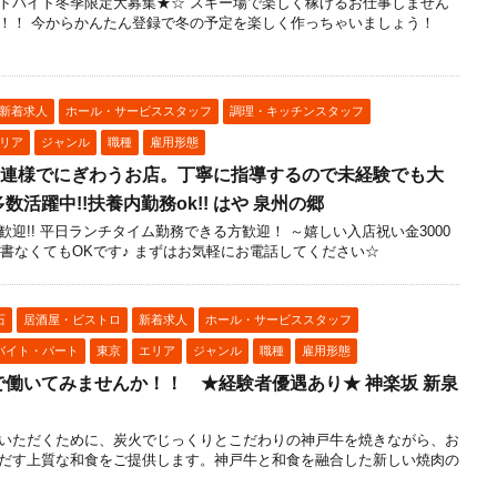
トバイト冬季限定大募集★☆ スキー場で楽しく稼げるお仕事しません
好待遇！！ 今からかんたん登録で冬の予定を楽しく作っちゃいましょう！
新着求人
ホール・サービススタッフ
調理・キッチンスタッフ
リア
ジャンル
職種
雇用形態
、常連様でにぎわうお店。丁寧に指導するので未経験でも大
活躍中!!扶養内勤務ok!! はや 泉州の郷
迎!! 平日ランチタイム勤務できる方歓迎！ ～嬉しい入店祝い金3000
歴書なくてもOKです♪ まずはお気軽にお電話してください☆
石
居酒屋・ビストロ
新着求人
ホール・サービススタッフ
バイト・パート
東京
エリア
ジャンル
職種
雇用形態
働いてみませんか！！ ★経験者優遇あり★ 神楽坂 新泉
いただくために、炭火でじっくりとこだわりの神戸牛を焼きながら、お
だす上質な和食をご提供します。神戸牛と和食を融合した新しい焼肉の