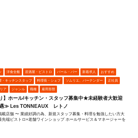
ン
洋食全般
居酒屋・ビストロ
バール・バー
新着求人
おすすめ
理・キッチンスタッフ
料理長・シェフ
ソムリエ、バーテンダー
正社員
リア
ジャンル
職種
雇用形態
り】ホール/キッチン・スタッフ募集中★未経験者大歓迎
 Les TONNEAUX レトノ
ュラン掲載店舗 〜 業績好調の為、新規スタッフ募集・料理を勉強したい方大
 最先端ビストロ×老舗ワインショップ ホールサービス＆マネージャーを