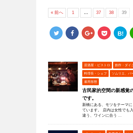
« 前へ
1
…
37
38
39
B!
居酒屋・ビストロ
創作・ダイ
料理長・シェフ
ソムリエ、バ
雇用形態
古民家的空間の新感覚の
です。
新橋にある、モツをテーマに
ています。 店内は女性でも
違う、ワインに合う ...