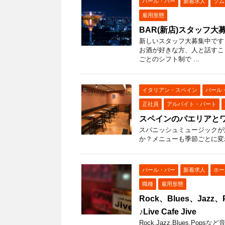
バール・バー
新着求人
ソム
雇用形態
BAR(新店)スタッフ
新しいスタッフ大募集中です
お酒が好きな方、人と話すこ
ごとのシフト制で ...
イタリアン・スペイン
バール
正社員
アルバイト・パート
スペインのパエリアと
スパニッシュミュージックが
か？メニューも季節ごとに変
バール・バー
新着求人
ホー
職種
雇用形態
Rock、Blues、Ja
♪Live Cafe Jive
Rock,Jazz,Blues,P