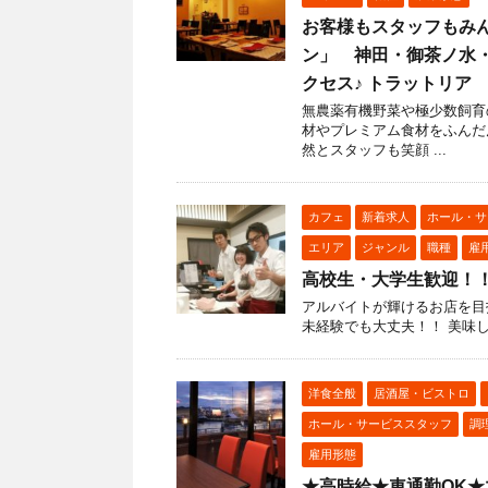
お客様もスタッフもみ
ン」 神田・御茶ノ水
クセス♪ トラットリア
無農薬有機野菜や極少数飼育
材やプレミアム食材をふんだ
然とスタッフも笑顔 ...
カフェ
新着求人
ホール・サ
エリア
ジャンル
職種
雇
高校生・大学生歓迎！！C
アルバイトが輝けるお店を目
未経験でも大丈夫！！ 美味
洋食全般
居酒屋・ビストロ
ホール・サービススタッフ
調
雇用形態
★高時給★車通勤OK