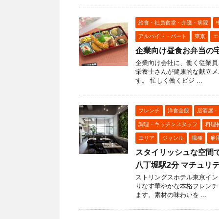
給食・社員食堂・介護・病院
アルバイト・パート
東京
エ
企業向け昼食お弁当の
企業向け会社に、働く従業員
栄養士さんが健康的な献立メ
す。 忙しく働くビジ ...
フレンチ
洋食全般
居酒屋・
調理・キッチンスタッフ
料理
エリア
ジャンル
職種
雇
スタイリッシュな空間で
八丁堀駅2分 マチュリテ （
ストリングスホテル東京イン
りなす華やかな本格フレンチ
ます。素材の味わいを ...