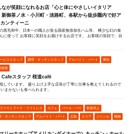
んなが笑顔になれるお店「心と体にやさしいイタリア
・新御茶ノ水・小川町・淡路町、各駅から徒歩圏内で好ア
 カンティーニ
の黒毛和牛、日本一の職人が造る国産無添加生ハム等、 稀少な幻の食
んに使って お客様に笑顔をお届けするお店です。 お客様の笑顔で、自
ービススタッフ
調理・キッチンスタッフ
アルバイト・パート
愛知
用形態
afeスタッフ 桜道café
指しています。 盛り上げ上手な店長が丁寧に仕事を教えてくれるので
しいまかないも食べられます。
ファストフード・ファミレス
カフェ
バール・バー
新着求人
理・キッチンスタッフ
アルバイト・パート
広島
エリア
ジャンル
職種
★マリーナホップアメリカンダイナーで＼キッチン・ホール