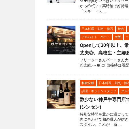
☆★特典がいっぱい！リゾー
かっ(^○^)ノ♪ 高時給で
「スキー・ス ...
日本料理・割烹・懐石
焼肉
アルバイト・パート
大阪
エ
Openして30年以上
丈夫◎。高校生・主婦多数
フリーターさんパートさん大歓
円支給♪～更に!!面接時は履
和食全般
日本料理・割烹・懐
調理・キッチンスタッフ
アル
数少ない神戸牛専門店で
(シンセン)
特別な時間を豊かに過ごして
肉に合わせて和の職人が紡ぎ
スタイル。これが「新 ...