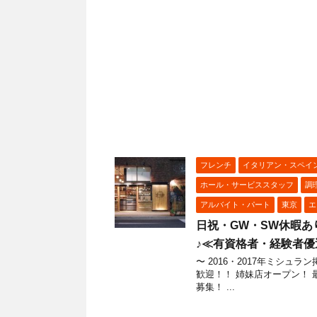
フレンチ
イタリアン・スペイ
ホール・サービススタッフ
調
アルバイト・パート
東京
エ
日祝・GW・SW休暇あ
♪≪有資格者・経験者優遇≫
〜 2016・2017年ミシ
歓迎！！ 姉妹店オープン！
募集！ ...