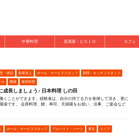
中華料理
居酒屋・ビストロ
カフェ
烹・懐石
新着求人
ホール・サービススタッフ
調理・キッチンスタッフ
ンル
職種
雇用形態
に成長しましょう♪ 日本料理 しの田
働くことができます。経験者は、自分の持てる力を発揮して頂き、更に
職場です。 会席料理、鰻、寿司、天婦羅をお祝い、法事、ご宴会など
人
ホール・サービススタッフ
アルバイト・パート
東京
エリア