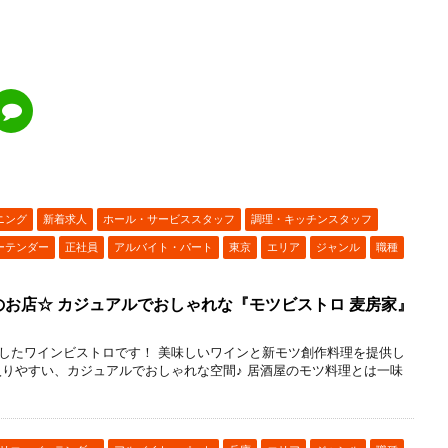
ニング
新着求人
ホール・サービススタッフ
調理・キッチンスタッフ
ーテンダー
正社員
アルバイト・パート
東京
エリア
ジャンル
職種
お店☆ カジュアルでおしゃれな『モツビストロ 麦房家』
したワインビストロです！ 美味しいワインと新モツ創作料理を提供し
入りやすい、カジュアルでおしゃれな空間♪ 居酒屋のモツ料理とは一味