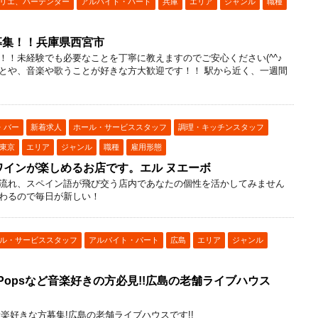
リエ、バーテンダー
アルバイト・パート
兵庫
エリア
ジャンル
職種
大募集！！兵庫県西宮市
！！未経験でも必要なことを丁寧に教えますのでご安心ください(^^♪
とや、音楽や歌うことが好きな方大歓迎です！！ 駅から近く、一週間
・バー
新着求人
ホール・サービススタッフ
調理・キッチンスタッフ
東京
エリア
ジャンル
職種
雇用形態
ワインが楽しめるお店です。エル ヌエーボ
流れ、スペイン語が飛び交う店内であなたの個性を活かしてみません
わるので毎日が新しい！
ル・サービススタッフ
アルバイト・パート
広島
エリア
ジャンル
zz、Popsなど音楽好きの方必見!!広島の老舗ライブハウス
opsなど音楽好きな方募集!広島の老舗ライブハウスです!!