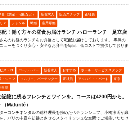
中食（惣菜・宅配など）
新着求人
販売スタッフ
正社員
リア
ジャンル
職種
雇用形態
宅配！働く方々の昼食お届けランチ ハローランチ 足立店
さんのお昼のランチをお弁当として宅配お届けしております。 専属の
ニューをつくり安心・安全なお弁当を毎日、低コストで提供しておりま
ビストロ
バール・バー
新着求人
おすすめ
ホール・サービススタッフ
長・シェフ
ソムリエ、バーテンダー
正社員
アルバイト・パート
東京
用形態
記憶に残るフレンチとワインを。コースは4200円から。
Maturité）
ターコンチネンタルの総料理長を務めたベテランシェフ、小橋潔氏が織
を、パリの中庭を彷彿とさせるスタイリッシュな空間でご堪能いただけ