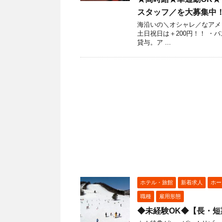
スタッフ／を大募集中
海沿いの＼オシャレ／なアメリ
土日祝日は＋200円！！ ・
貸与。ア ...
ホテル・旅館
新着求人
ホー
職種
雇用形態
◆未経験OK◆【長・