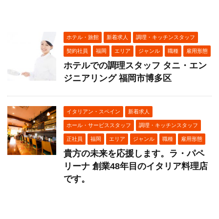
ホテル・旅館
新着求人
調理・キッチンスタッフ
契約社員
福岡
エリア
ジャンル
職種
雇用形態
ホテルでの調理スタッフ タニ・エン
ジニアリング 福岡市博多区
イタリアン・スペイン
新着求人
ホール・サービススタッフ
調理・キッチンスタッフ
正社員
福岡
エリア
ジャンル
職種
雇用形態
貴方の未来を応援します。ラ・パペ
リーナ 創業48年目のイタリア料理店
です。