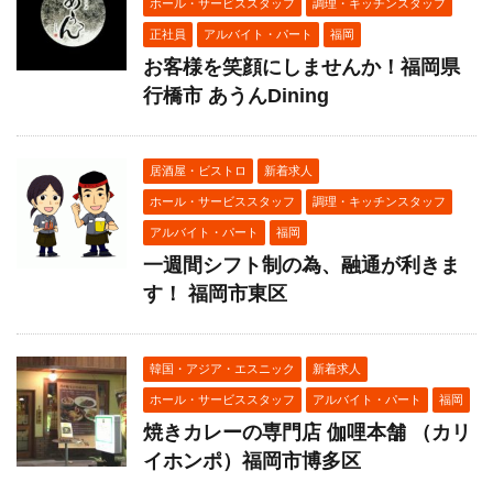
ホール・サービススタッフ
調理・キッチンスタッフ
正社員
アルバイト・パート
福岡
お客様を笑顔にしませんか！福岡県
行橋市 あうんDining
居酒屋・ビストロ
新着求人
ホール・サービススタッフ
調理・キッチンスタッフ
アルバイト・パート
福岡
一週間シフト制の為、融通が利きま
す！ 福岡市東区
韓国・アジア・エスニック
新着求人
ホール・サービススタッフ
アルバイト・パート
福岡
焼きカレーの専門店 伽哩本舗 （カリ
イホンポ）福岡市博多区