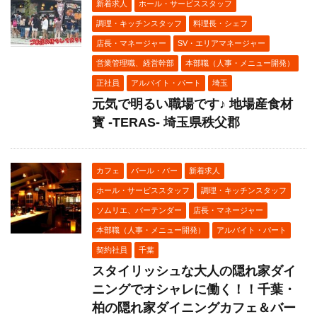
新着求人
ホール・サービススタッフ
調理・キッチンスタッフ
料理長・シェフ
店長・マネージャー
SV・エリアマネージャー
営業管理職、経営幹部
本部職（人事・メニュー開発）
正社員
アルバイト・パート
埼玉
元気で明るい職場です♪ 地場産食材
寳 ‐TERAS‐ 埼玉県秩父郡
カフェ
バール・バー
新着求人
ホール・サービススタッフ
調理・キッチンスタッフ
ソムリエ、バーテンダー
店長・マネージャー
本部職（人事・メニュー開発）
アルバイト・パート
契約社員
千葉
スタイリッシュな大人の隠れ家ダイ
ニングでオシャレに働く！！千葉・
柏の隠れ家ダイニングカフェ＆バー