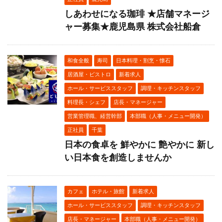
しあわせになる珈琲 ★店舗マネージ
ャー募集★鹿児島県 株式会社船倉
和食全般
寿司
日本料理・割烹・懐石
居酒屋・ビストロ
新着求人
ホール・サービススタッフ
調理・キッチンスタッフ
料理長・シェフ
店長・マネージャー
営業管理職、経営幹部
本部職（人事・メニュー開発）
正社員
千葉
日本の食卓を 鮮やかに 艶やかに 新し
い日本食を創造しませんか
カフェ
ホテル・旅館
新着求人
ホール・サービススタッフ
調理・キッチンスタッフ
店長・マネージャー
本部職（人事・メニュー開発）