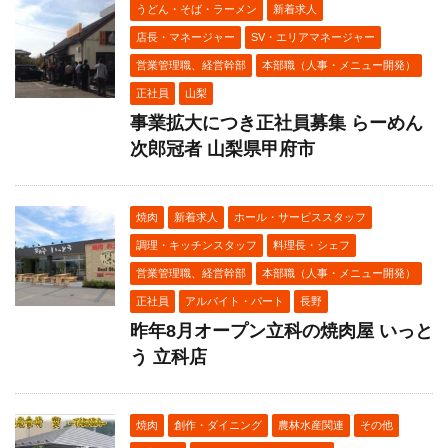
うどん・そば・ラーメン
新着求人
店長・マネージャー
SV・エリアマネージャー
営業管理職、経営幹部
本部職（人事・メニュー開発）
正社員
山梨
事業拡大につき正社員募集 らーめん
次郎冠者 山梨県甲府市
焼肉
新着求人
ホール・サービススタッフ
調理・キッチンスタッフ
料理長・シェフ
営業管理職、経営幹部
本部職（人事・メニュー開発）
正社員
アルバイト・パート
長野
昨年8月オープン立科の焼肉屋 いっと
う 立科店
焼肉
創作・ダイニング
農林水産関連
その他