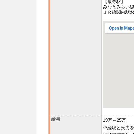
【最寄駅】
みなとみらい線
ＪＲ線関内駅お
給与
19万～25万
※経験と実力