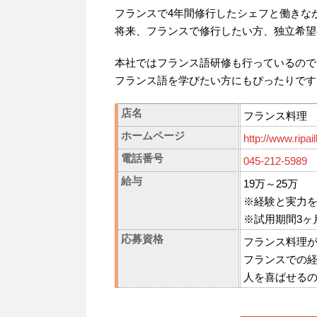
フランスで4年間修行したシェフと働きな
将来、フランスで修行したい方、独立希望
本社ではフランス語研修も行っているので
フランス語を学びたい方にもぴったりです
店名
フランス料理
ホームページ
http://www.ripai
電話番号
045-212-5989
給与
19万～25万
※経験と実力
※試用期間3ヶ
応募資格
フランス料理
フランスでの
人を喜ばせる