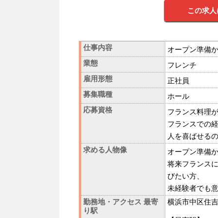
この求人
仕事内容
オープン準備
業態
フレンチ
雇用形態
正社員
募集職種
ホール
応募資格
フランス料理
フランスでの
人を喜ばせる
求める人物像
オープン準備
将来フランス
びたい方、
未経験者でも
勤務地・アクセス 最寄
横浜市中区住吉町6
り駅