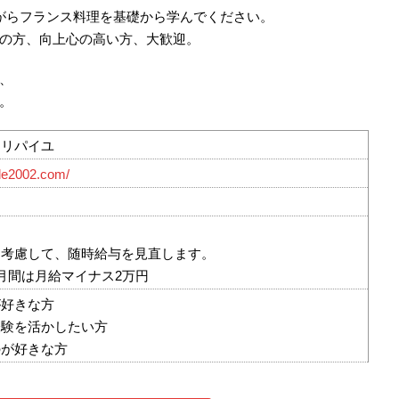
がらフランス料理を基礎から学んでください。
の方、向上心の高い方、大歓迎。
、
。
 リパイユ
lle2002.com/
を考慮して、随時給与を見直します。
月間は月給マイナス2万円
が好きな方
経験を活かしたい方
のが好きな方