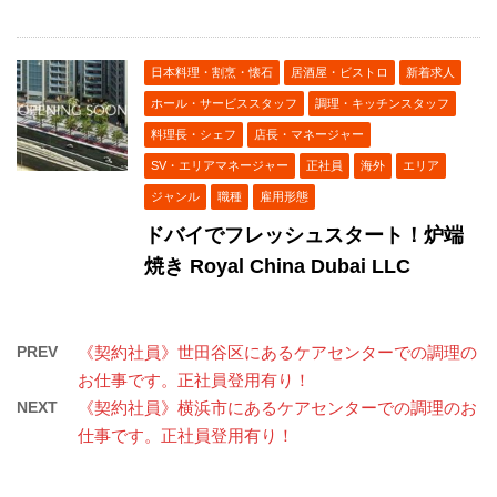
日本料理・割烹・懐石
居酒屋・ビストロ
新着求人
ホール・サービススタッフ
調理・キッチンスタッフ
料理長・シェフ
店長・マネージャー
SV・エリアマネージャー
正社員
海外
エリア
ジャンル
職種
雇用形態
ドバイでフレッシュスタート！炉端
焼き Royal China Dubai LLC
PREV
《契約社員》世田谷区にあるケアセンターでの調理の
お仕事です。正社員登用有り！
NEXT
《契約社員》横浜市にあるケアセンターでの調理のお
仕事です。正社員登用有り！