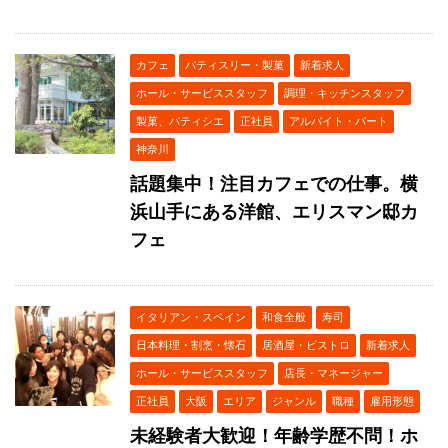
カフェ
パティスリー・製菓
新着求人
ホール・サービススタッフ
調理・キッチンスタッフ
製菓、パティシエ
正社員
アルバイト・パート
神奈川
話題集中！注目カフェでの仕事。横
浜山手にある洋館、エリスマン邸カ
フェ
イタリアン・スペイン
和食全般
寿司
日本料理・割烹・懐石
居酒屋・ビストロ
新着求人
ホール・サービススタッフ
店長・マネージャー
正社員
大阪
エリア
ジャンル
職種
雇用形態
未経験者大歓迎！年齢学歴不問！ホ