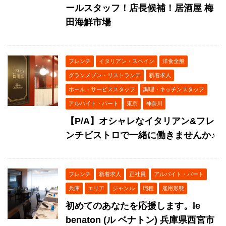
ールスタッフ！店長候補！居酒屋 梅
田海鮮市場
フレンチ
イタリアン・スペイン
洋食全般
グランメゾン・リストランテ
新着求人
ホール・サービススタッフ
調理・キッチンスタッフ
アルバイト・パート
東京
神奈川
【P/A】オシャレなイタリアン&フレ
ンチビストロで一緒に働きませんか♪
フレンチ
新着求人
正社員
アルバイト・パート
兵庫
エリア
ジャンル
職種
雇用形態
初めてのあなたを応援します。le
benaton (ル ベナトン) 兵庫県西宮市