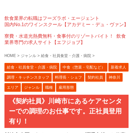
飲食業界の転職はフーズラボ・エージェント
国内No.1のワインスクール【アカデミー・デュ・ヴァン】
寮費・水道光熱費無料・食事付のリゾートバイト！
飲食
業界専門の求人サイト【エフジョブ】
HOME
>
ジャンル
>
給食・社員食堂・介護・病院
>
給食・社員食堂・介護・病院
中食（惣菜・宅配など）
新着求人
調理・キッチンスタッフ
料理長・シェフ
契約社員
神奈川
エリア
ジャンル
職種
雇用形態
《契約社員》川崎市にあるケアセンタ
ーでの調理のお仕事です。正社員登用
有り！