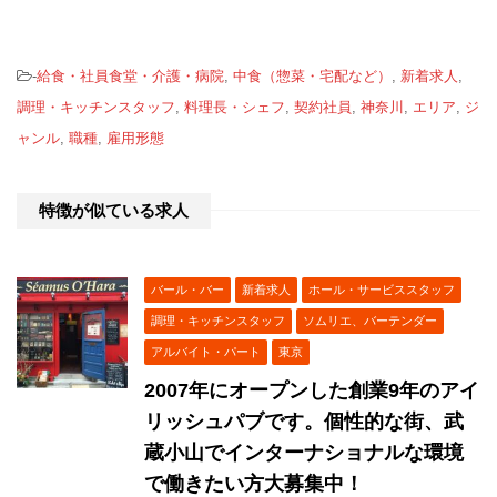
-
給食・社員食堂・介護・病院
,
中食（惣菜・宅配など）
,
新着求人
,
調理・キッチンスタッフ
,
料理長・シェフ
,
契約社員
,
神奈川
,
エリア
,
ジ
ャンル
,
職種
,
雇用形態
特徴が似ている求人
バール・バー
新着求人
ホール・サービススタッフ
調理・キッチンスタッフ
ソムリエ、バーテンダー
アルバイト・パート
東京
2007年にオープンした創業9年のアイ
リッシュパブです。個性的な街、武
蔵小山でインターナショナルな環境
で働きたい方大募集中！