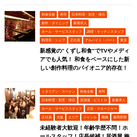
和食全般
寿司
日本料理・割烹・懐石
創作・ダイニング
新着求人
ホール・サービススタッフ
調理・キッチンスタッフ
料理長・シェフ
正社員
アルバイト・パート
東京
新感覚の"くずし和食"でTVやメディ
アでも人気！ 和食をベースにした新
しい創作料理のパイオニア的存在！
イタリアン・スペイン
和食全般
寿司
日本料理・割烹・懐石
居酒屋・ビストロ
新着求人
ホール・サービススタッフ
店長・マネージャー
正社員
大阪
エリア
ジャンル
職種
雇用形態
未経験者大歓迎！年齢学歴不問！ホ
ールスタッフ！店長候補！居酒屋 梅