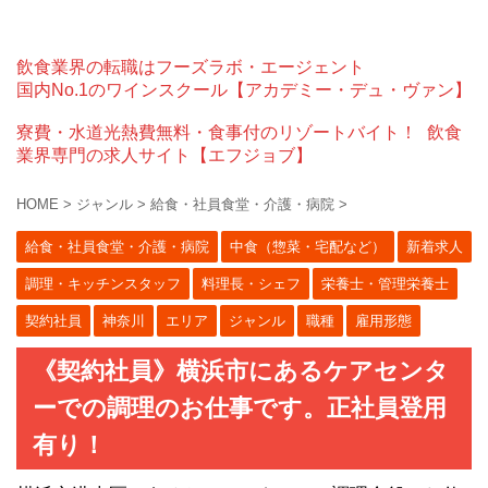
飲食業界の転職はフーズラボ・エージェント
国内No.1のワインスクール【アカデミー・デュ・ヴァン】
寮費・水道光熱費無料・食事付のリゾートバイト！
飲食
業界専門の求人サイト【エフジョブ】
HOME
>
ジャンル
>
給食・社員食堂・介護・病院
>
給食・社員食堂・介護・病院
中食（惣菜・宅配など）
新着求人
調理・キッチンスタッフ
料理長・シェフ
栄養士・管理栄養士
契約社員
神奈川
エリア
ジャンル
職種
雇用形態
《契約社員》横浜市にあるケアセンタ
ーでの調理のお仕事です。正社員登用
有り！