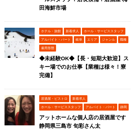
田海鮮市場
ホテル・旅館
新着求人
ホール・サービススタッフ
アルバイト・パート
岐阜
エリア
ジャンル
職種
雇用形態
◆未経験OK◆【長・短期大歓迎】ス
キー場でのお仕事【業種は様々！寮
完備】
居酒屋・ビストロ
新着求人
ホール・サービススタッフ
アルバイト・パート
静岡
アットホームな個人店の居酒屋です
静岡県三島市 旬彩さん太