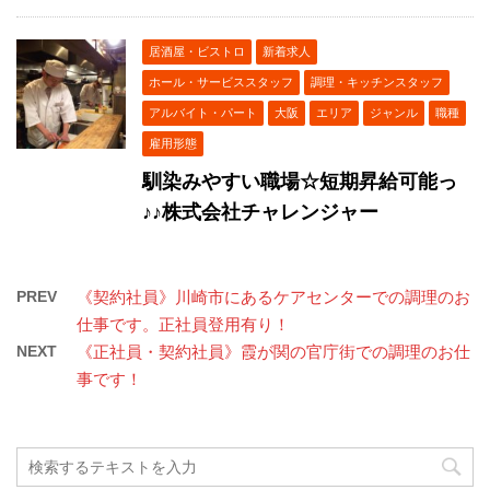
居酒屋・ビストロ
新着求人
ホール・サービススタッフ
調理・キッチンスタッフ
アルバイト・パート
大阪
エリア
ジャンル
職種
雇用形態
馴染みやすい職場☆短期昇給可能っ
♪♪株式会社チャレンジャー
PREV
《契約社員》川崎市にあるケアセンターでの調理のお
仕事です。正社員登用有り！
NEXT
《正社員・契約社員》霞が関の官庁街での調理のお仕
事です！