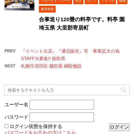
アルバイト・パート
埼玉
エリア
ジャンル
職種
雇用形態
合掌造り120畳の料亭です。料亭 園
埼玉県 大里郡寄居町
PREV
『イベント出店』『通信販売』等 事業拡大の為
STAFF大募集!! 徳島県
NEXT
札幌市清田区 麺部屋 綱取物語
ユーザー名
パスワード
ログイン状態を保持する
パスワードをお忘れの方はこちら