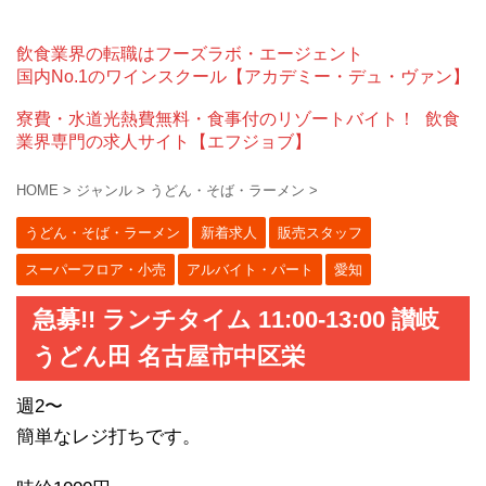
飲食業界の転職はフーズラボ・エージェント
国内No.1のワインスクール【アカデミー・デュ・ヴァン】
寮費・水道光熱費無料・食事付のリゾートバイト！
飲食
業界専門の求人サイト【エフジョブ】
HOME
>
ジャンル
>
うどん・そば・ラーメン
>
うどん・そば・ラーメン
新着求人
販売スタッフ
スーパーフロア・小売
アルバイト・パート
愛知
急募!! ランチタイム 11:00-13:00 讃岐
うどん田 名古屋市中区栄
週2〜
簡単なレジ打ちです。