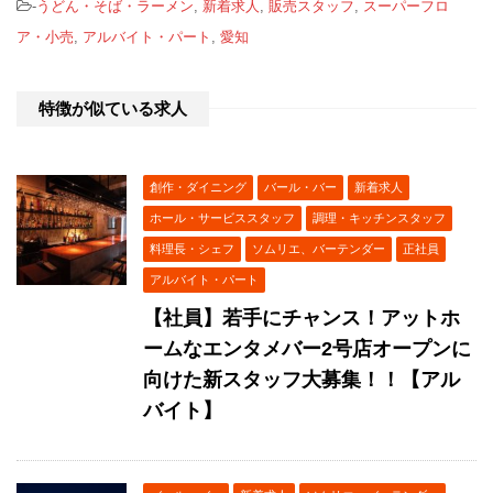
-
うどん・そば・ラーメン
,
新着求人
,
販売スタッフ
,
スーパーフロ
ア・小売
,
アルバイト・パート
,
愛知
特徴が似ている求人
創作・ダイニング
バール・バー
新着求人
ホール・サービススタッフ
調理・キッチンスタッフ
料理長・シェフ
ソムリエ、バーテンダー
正社員
アルバイト・パート
【社員】若手にチャンス！アットホ
ームなエンタメバー2号店オープンに
向けた新スタッフ大募集！！【アル
バイト】