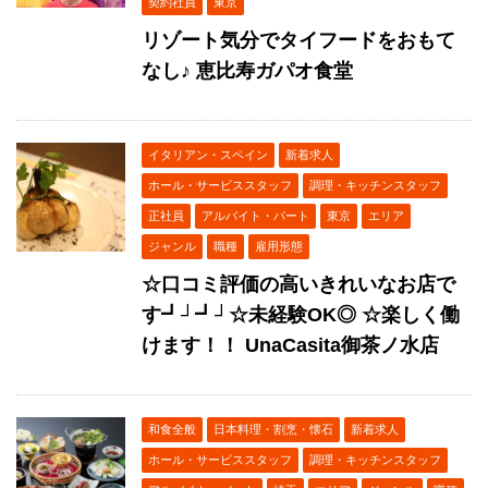
契約社員
東京
リゾート気分でタイフードをおもて
なし♪ 恵比寿ガパオ食堂
イタリアン・スペイン
新着求人
ホール・サービススタッフ
調理・キッチンスタッフ
正社員
アルバイト・パート
東京
エリア
ジャンル
職種
雇用形態
☆口コミ評価の高いきれいなお店で
す┛┘┛┘☆未経験OK◎ ☆楽しく働
けます！！ UnaCasita御茶ノ水店
和食全般
日本料理・割烹・懐石
新着求人
ホール・サービススタッフ
調理・キッチンスタッフ