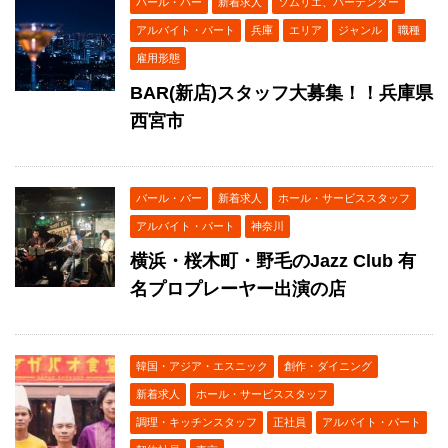
バール・バー
新着求人
ソムリエ、バーテンダー
アルバイト・パート
兵庫
エリア
ジャンル
職種
雇用形態
BAR(新店)スタッフ大募集！！兵庫県
西宮市
バール・バー
新着求人
ホール・サービススタッフ
アルバイト・パート
神奈川
横浜・桜木町・野毛のJazz Club 有
名プロプレーヤー出演の店
韓国・アジア・エスニック
創作・ダイニング
新着求人
ホール・サービススタッフ
調理・キッチンスタッフ
正社員
アルバイト・パート