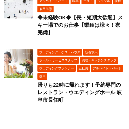
アルバイト・パート
岐阜
エリア
ジャンル
職種
雇用形態
◆未経験OK◆【長・短期大歓迎】ス
キー場でのお仕事【業種は様々！寮
完備】
ウェディング・ゲストハウス
新着求人
ホール・サービススタッフ
調理・キッチンスタッフ
ウェディングプランナー
正社員
アルバイト・パート
岐阜
帰りも22時に帰れます！予約専門の
レストラン・ウエディングホール 岐
阜市長住町