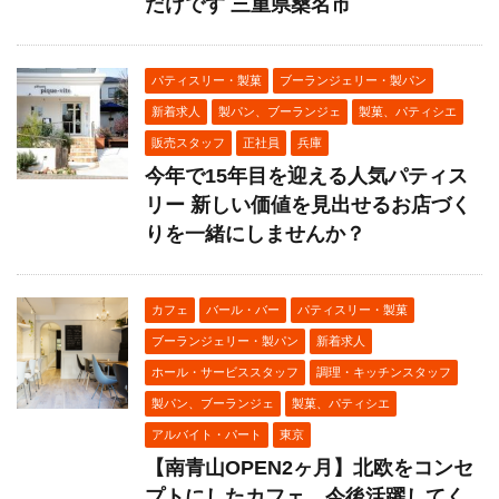
だけです 三重県桑名市
パティスリー・製菓
ブーランジェリー・製パン
新着求人
製パン、ブーランジェ
製菓、パティシエ
販売スタッフ
正社員
兵庫
今年で15年目を迎える人気パティス
リー 新しい価値を見出せるお店づく
りを一緒にしませんか？
カフェ
バール・バー
パティスリー・製菓
ブーランジェリー・製パン
新着求人
ホール・サービススタッフ
調理・キッチンスタッフ
製パン、ブーランジェ
製菓、パティシエ
アルバイト・パート
東京
【南青山OPEN2ヶ月】北欧をコンセ
プトにしたカフェ。今後活躍してく