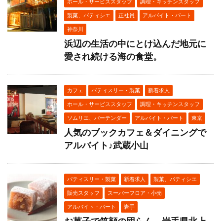
ホール・サービススタッフ
調理・キッチンスタッフ
製菓、パティシエ
正社員
アルバイト・パート
神奈川
浜辺の生活の中にとけ込んだ地元に
愛され続ける海の食堂。
カフェ
パティスリー・製菓
新着求人
ホール・サービススタッフ
調理・キッチンスタッフ
ソムリエ、バーテンダー
アルバイト・パート
東京
人気のブックカフェ＆ダイニングで
アルバイト♪武蔵小山
パティスリー・製菓
新着求人
製菓、パティシエ
販売スタッフ
スーパーフロア・小売
アルバイト・パート
岩手