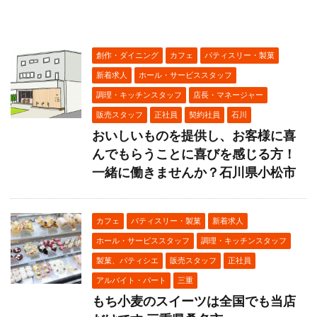
創作・ダイニング
カフェ
パティスリー・製菓
新着求人
ホール・サービススタッフ
調理・キッチンスタッフ
店長・マネージャー
販売スタッフ
正社員
契約社員
石川
おいしいものを提供し、お客様に喜
んでもらうことに喜びを感じる方！
一緒に働きませんか？石川県小松市
カフェ
パティスリー・製菓
新着求人
ホール・サービススタッフ
調理・キッチンスタッフ
製菓、パティシエ
販売スタッフ
正社員
アルバイト・パート
三重
もち小麦のスイーツは全国でも当店