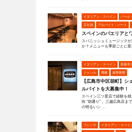
イタリアン・スペイン
バール
正社員
アルバイト・パート
スペインのパエリアと
スパニッシュミュージックが
か？メニューも季節ごとに変
イタリアン・スペイン
新着求
ジャンル
職種
雇用形態
【広島市中区胡町】シ
ルバイトを大募集中！
スペイン三ツ星店で経験を積
街 “胡通り” 。三越広島店
の明るいシ ...
フレンチ
イタリアン・スペイ