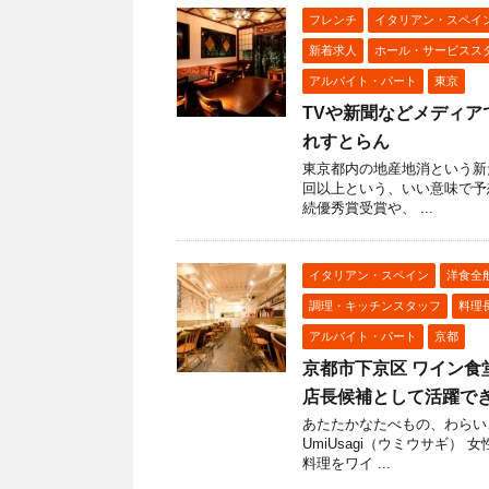
フレンチ
イタリアン・スペイ
新着求人
ホール・サービスス
アルバイト・パート
東京
TVや新聞などメディア
れすとらん
東京都内の地産地消という新
回以上という、いい意味で予
続優秀賞受賞や、 ...
イタリアン・スペイン
洋食全
調理・キッチンスタッフ
料理
アルバイト・パート
京都
京都市下京区 ワイン食堂
店長候補として活躍で
あたたかなたべもの、わらい
UmiUsagi（ウミウサギ
料理をワイ ...