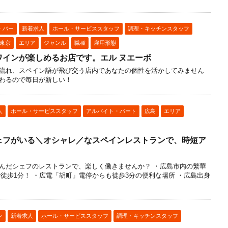
・バー
新着求人
ホール・サービススタッフ
調理・キッチンスタッフ
東京
エリア
ジャンル
職種
雇用形態
ワインが楽しめるお店です。エル ヌエーボ
流れ、スペイン語が飛び交う店内であなたの個性を活かしてみません
わるので毎日が新しい！
人
ホール・サービススタッフ
アルバイト・パート
広島
エリア
ェフがいる＼オシャレ／なスペインレストランで、時短ア
んだシェフのレストランで、楽しく働きませんか？ ・広島市内の繁華
まで徒歩1分！ ・広電「胡町」電停からも徒歩3分の便利な場所 ・広島出身
ン
新着求人
ホール・サービススタッフ
調理・キッチンスタッフ