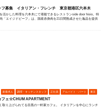
ッフ募集 イタリアン・フレンチ 東京都港区六本木
かした料理を六本木にて堪能できるレストランside door hisio。特
肉「エイジドビーフ」は、国産赤身肉を21日間熟成させた逸品を提供
新着求人
調理・キッチンスタッフ
正社員
アルバイト・パート
東京
ェ☆CHUM APARTMENT
よく取り上げられてる目黒の一軒家カフェ。 イタリアンを中心にランチ