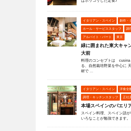
はホッコリした定食♪
イタリアン・スペイン
創作・
ホール・サービススタッフ
調
アルバイト・パート
東京
緑に囲まれた東大キャ
大前
料理のコンセプトは cusin
る、自然栽培野菜を中心に 
材で ...
イタリアン・スペイン
洋食全
調理・キッチンスタッフ
正社
本場スペインのパエリア
スペイン料理、スペイン語が
いろなことが勉強できます。