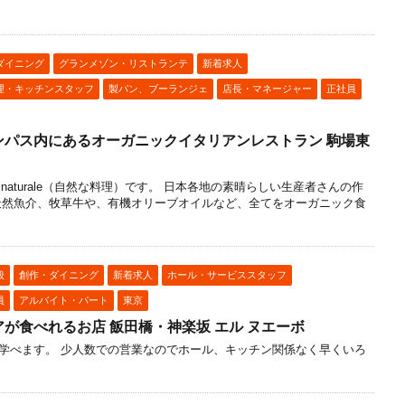
ダイニング
グランメゾン・リストランテ
新着求人
理・キッチンスタッフ
製パン、ブーランジェ
店長・マネージャー
正社員
ンパス内にあるオーガニックイタリアンレストラン 駒場東
a naturale（自然な料理）です。 日本各地の素晴らしい生産者さんの作
天然魚介、牧草牛や、有機オリーブオイルなど、全てをオーガニック食
般
創作・ダイニング
新着求人
ホール・サービススタッフ
員
アルバイト・パート
東京
が食べれるお店 飯田橋・神楽坂 エル ヌエーボ
学べます。 少人数での営業なのでホール、キッチン関係なく早くいろ