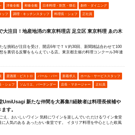
ン
洋食全般
和食全般
日本料理・割烹・懐石
創作・ダイニング
タッフ
調理・キッチンスタッフ
料理長・シェフ
正社員
で大注目！地産地消の東京料理店 足立区 東京料理 ゑの木
たな挑戦が注目を受け、開店6年でＴＶ約30回、新聞雑誌合わせて100
想を裏切る反響をもらえている店。東京都主催の料理コンクール3年連
般
居酒屋・ビストロ
バール・バー
新着求人
ホール・サービススタッフ
長・シェフ
ソムリエ、バーテンダー
店長・マネージャー
正社員
UmiUsagi 新たな仲間を大募集!!経験者は料理長候補や
きます。
ごえ、おいしいワイン 気軽にワインを楽しんでいただけるワイン食堂
） 女性に人気のある あったかい食堂です。 イタリア料理を中心とした欧風