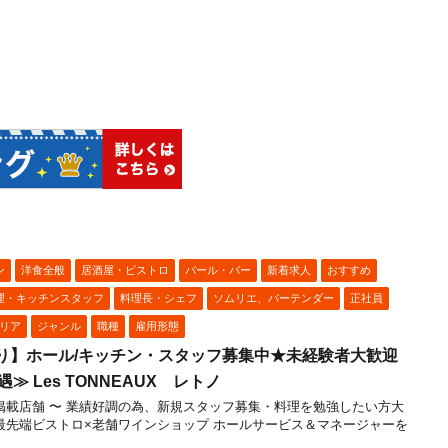
ン
洋食全般
居酒屋・ビストロ
バール・バー
新着求人
おすすめ
理・キッチンスタッフ
料理長・シェフ
ソムリエ、バーテンダー
正社員
リア
ジャンル
職種
雇用形態
り】ホール/キッチン・スタッフ募集中★未経験者大歓迎
 Les TONNEAUX レトノ
ュラン掲載店舗 〜 業績好調の為、新規スタッフ募集・料理を勉強したい方大
 最先端ビストロ×老舗ワインショップ ホールサービス＆マネージャーを