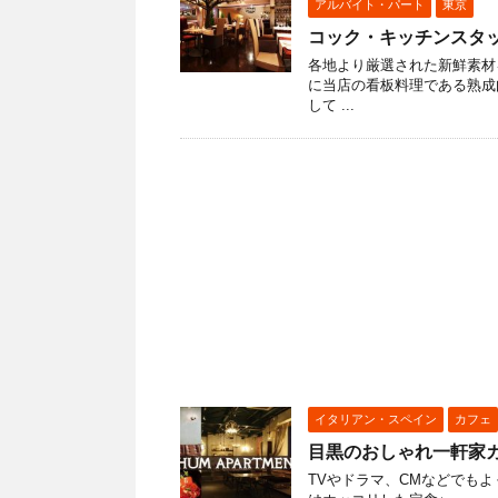
アルバイト・パート
東京
コック・キッチンスタ
各地より厳選された新鮮素材を活
に当店の看板料理である熟成
して ...
イタリアン・スペイン
カフェ
目黒のおしゃれ一軒家カフ
TVやドラマ、CMなどでも