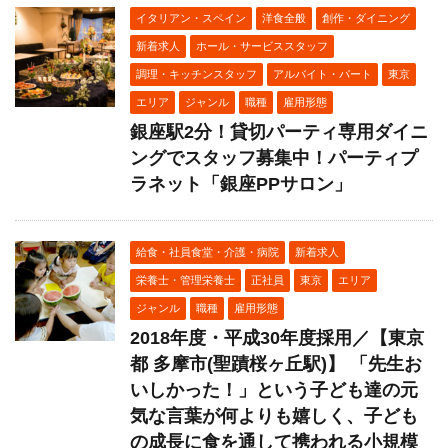
イタリアン・スペイン
洋食全般
創作・ダイニング
新着求人
ホール・サービススタッフ
調理・キッチンスタッフ
アルバイト・パート
東京
エリア
ジャンル
職種
雇用形態
銀座駅2分！貸切パーティ専用ダイニ
ングでスタッフ募集中！パーティプ
ラネット「銀座PPサロン」
給食・社員食堂・介護・病院
新着求人
栄養士・管理栄養士
正社員
東京
エリア
ジャンル
職種
雇用形態
2018年度・平成30年度採用／【東京
都 多摩市(聖蹟桜ヶ丘駅)】 「先生お
いしかった！」という子ども達の元
気な言葉が何よりも嬉しく、子ども
の成長に食を通して携われる小規模