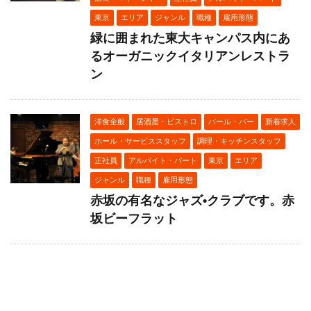
東京
エリア
ジャンル
職種
雇用形態
緑に囲まれた東大キャンパス内にあ
るオーガニックイタリアンレストラ
ン
洋食全般
居酒屋・ビストロ
バール・バー
新着求人
ホール・サービススタッフ
調理・キッチンスタッフ
正社員
アルバイト・パート
東京
エリア
ジャンル
職種
雇用形態
赤坂の有名なジャズ•クラブです。赤
坂ビーフラット