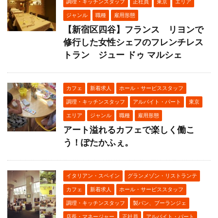
調理・キッチンスタッフ
正社員
東京
エリア
ジャンル
職種
雇用形態
【新宿区四谷】フランス リヨンで
修行した女性シェフのフレンチレス
トラン ジュー ドゥ マルシェ
カフェ
新着求人
ホール・サービススタッフ
調理・キッチンスタッフ
アルバイト・パート
東京
エリア
ジャンル
職種
雇用形態
アート溢れるカフェで楽しく働こ
う！ぽたかふぇ。
イタリアン・スペイン
グランメゾン・リストランテ
カフェ
新着求人
ホール・サービススタッフ
調理・キッチンスタッフ
製パン、ブーランジェ
店長・マネージャー
正社員
アルバイト・パート