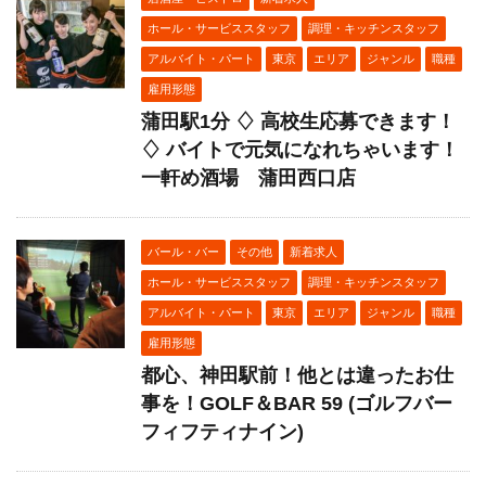
ホール・サービススタッフ
調理・キッチンスタッフ
アルバイト・パート
東京
エリア
ジャンル
職種
雇用形態
蒲田駅1分 ♢ 高校生応募できます！
♢ バイトで元気になれちゃいます！
一軒め酒場 蒲田西口店
バール・バー
その他
新着求人
ホール・サービススタッフ
調理・キッチンスタッフ
アルバイト・パート
東京
エリア
ジャンル
職種
雇用形態
都心、神田駅前！他とは違ったお仕
事を！GOLF＆BAR 59 (ゴルフバー
フィフティナイン)