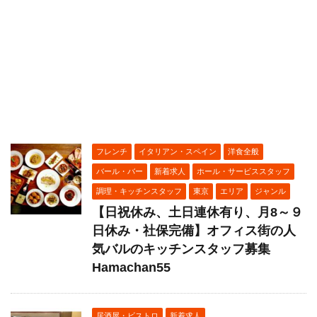
フレンチ
イタリアン・スペイン
洋食全般
バール・バー
新着求人
ホール・サービススタッフ
調理・キッチンスタッフ
東京
エリア
ジャンル
【日祝休み、土日連休有り、月8～９
日休み・社保完備】オフィス街の人
気バルのキッチンスタッフ募集
Hamachan55
居酒屋・ビストロ
新着求人