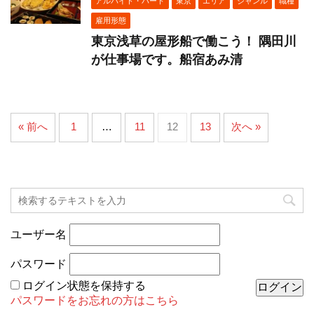
アルバイト・パート
東京
エリア
ジャンル
職種
雇用形態
東京浅草の屋形船で働こう！ 隅田川
が仕事場です。船宿あみ清
« 前へ
1
…
11
12
13
次へ »
ユーザー名
パスワード
ログイン状態を保持する
パスワードをお忘れの方はこちら