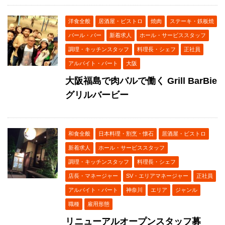
洋食全般
居酒屋・ビストロ
焼肉
ステーキ・鉄板焼
バール・バー
新着求人
ホール・サービススタッフ
調理・キッチンスタッフ
料理長・シェフ
正社員
アルバイト・パート
大阪
大阪福島で肉バルで働く Grill BarBie
グリルバービー
和食全般
日本料理・割烹・懐石
居酒屋・ビストロ
新着求人
ホール・サービススタッフ
調理・キッチンスタッフ
料理長・シェフ
店長・マネージャー
SV・エリアマネージャー
正社員
アルバイト・パート
神奈川
エリア
ジャンル
職種
雇用形態
リニューアルオープンスタッフ募