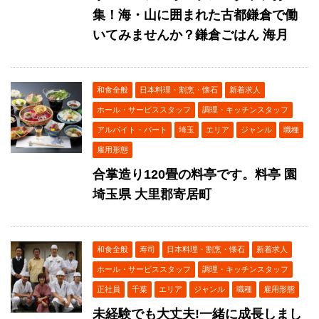
集！海・山に囲まれた古都鎌倉で働
いてみませんか？鎌倉ごはん 海月
和食全般
日本料理・割烹・懐石
新着求人
ホール・サービススタッフ
調理・キッチンスタッフ
アルバイト・パート
埼玉
エリア
ジャンル
職種
雇用形態
合掌造り120畳の料亭です。料亭 園
埼玉県 大里郡寄居町
和食全般
寿司
日本料理・割烹・懐石
新着求人
ホール・サービススタッフ
調理・キッチンスタッフ
正社員
千葉
エリア
ジャンル
職種
雇用形態
未経験でも大丈夫!一緒に成長しまし