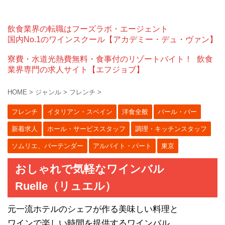
飲食業界の転職はフーズラボ・エージェント
国内No.1のワインスクール【アカデミー・デュ・ヴァン】
寮費・水道光熱費無料・食事付のリゾートバイト！
飲食
業界専門の求人サイト【エフジョブ】
HOME
>
ジャンル
>
フレンチ
>
フレンチ
イタリアン・スペイン
洋食全般
バール・バー
新着求人
ホール・サービススタッフ
調理・キッチンスタッフ
ソムリエ、バーテンダー
アルバイト・パート
東京
おしゃれで気軽なワインバル
Ruelle（リュエル）
元一流ホテルのシェフが作る美味しい料理と
ワインで楽しい時間を提供するワインバル