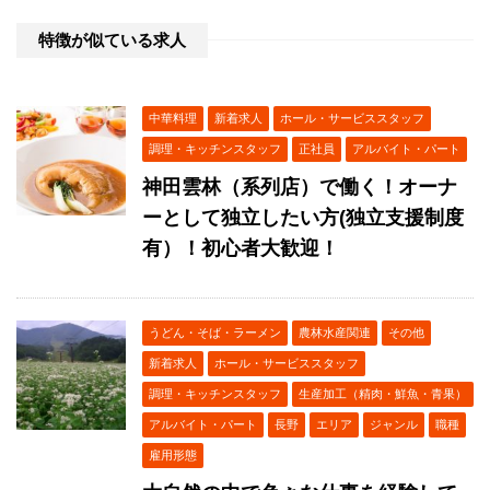
特徴が似ている求人
中華料理
新着求人
ホール・サービススタッフ
調理・キッチンスタッフ
正社員
アルバイト・パート
神田雲林（系列店）で働く！オーナ
ーとして独立したい方(独立支援制度
有）！初心者大歓迎！
うどん・そば・ラーメン
農林水産関連
その他
新着求人
ホール・サービススタッフ
調理・キッチンスタッフ
生産加工（精肉・鮮魚・青果）
アルバイト・パート
長野
エリア
ジャンル
職種
雇用形態