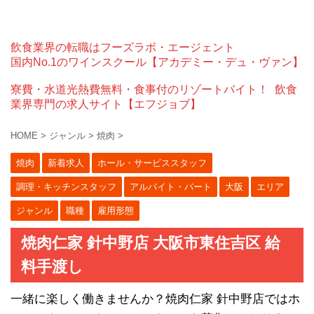
飲食業界の転職はフーズラボ・エージェント
国内No.1のワインスクール【アカデミー・デュ・ヴァン】
寮費・水道光熱費無料・食事付のリゾートバイト！
飲食
業界専門の求人サイト【エフジョブ】
HOME
>
ジャンル
>
焼肉
>
焼肉
新着求人
ホール・サービススタッフ
調理・キッチンスタッフ
アルバイト・パート
大阪
エリア
ジャンル
職種
雇用形態
焼肉仁家 針中野店 大阪市東住吉区 給
料手渡し
一緒に楽しく働きませんか？焼肉仁家 針中野店ではホ