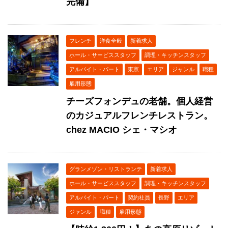
完備】
フレンチ
洋食全般
新着求人
ホール・サービススタッフ
調理・キッチンスタッフ
アルバイト・パート
東京
エリア
ジャンル
職種
雇用形態
チーズフォンデュの老舗。個人経営
のカジュアルフレンチレストラン。
chez MACIO シェ・マシオ
グランメゾン・リストランテ
新着求人
ホール・サービススタッフ
調理・キッチンスタッフ
アルバイト・パート
契約社員
長野
エリア
ジャンル
職種
雇用形態