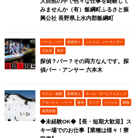
大自然の中で色々な仕事を経験して
みませんか（有）飯綱町ふるさと振
興公社 長野県上水内郡飯綱町
バール・バー
新着求人
ソムリエ、バーテンダー
正社員
東京
探偵？バー？その両方なんです。探
偵バー・アンサー 六本木
ホテル・旅館
新着求人
ホール・サービススタッフ
アルバイト・パート
岐阜
エリア
ジャンル
職種
雇用形態
◆未経験OK◆【長・短期大歓迎】ス
キー場でのお仕事【業種は様々！寮