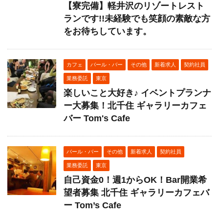
【寮完備】軽井沢のリゾートレスト
ランです!!未経験でも笑顔の素敵な方
をお待ちしています。
カフェ
バール・バー
その他
新着求人
契約社員
業務委託
東京
楽しいこと大好き♪ イベントプランナ
ー大募集！北千住 ギャラリーカフェ
バー Tom's Cafe
バール・バー
その他
新着求人
契約社員
業務委託
東京
自己資金0！週1からOK！Bar開業希
望者募集 北千住 ギャラリーカフェバ
ー Tom’s Cafe