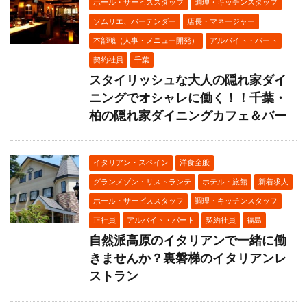
ホール・サービススタッフ
調理・キッチンスタッフ
ソムリエ、バーテンダー
店長・マネージャー
本部職（人事・メニュー開発）
アルバイト・パート
契約社員
千葉
スタイリッシュな大人の隠れ家ダイ
ニングでオシャレに働く！！千葉・
柏の隠れ家ダイニングカフェ＆バー
イタリアン・スペイン
洋食全般
グランメゾン・リストランテ
ホテル・旅館
新着求人
ホール・サービススタッフ
調理・キッチンスタッフ
正社員
アルバイト・パート
契約社員
福島
自然派高原のイタリアンで一緒に働
きませんか？裏磐梯のイタリアンレ
ストラン