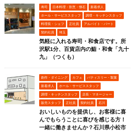
寿司
日本料理・割烹・懐石
新着求人
ホール・サービススタッフ
調理・キッチンスタッフ
料理長・シェフ
正社員
アルバイト・パート
契約社員
埼玉
気軽に入れる寿司・和食店です。所
沢駅1分、百貨店内の鮨・和食「九十
九」（つくも）
創作・ダイニング
カフェ
パティスリー・製菓
新着求人
ホール・サービススタッフ
調理・キッチンスタッフ
店長・マネージャー
販売スタッフ
正社員
契約社員
石川
おいしいものを提供し、お客様に喜
んでもらうことに喜びを感じる方！
一緒に働きませんか？石川県小松市