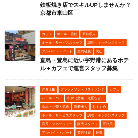
鉄板焼き店でスキルUPしませんか？
京都市東山区
カフェ
ホテル・旅館
新着求人
ホール・サービススタッフ
調理・キッチンスタッフ
アルバイト・パート
契約社員
岡山
直島・豊島に近い宇野港にあるホテ
ル＋カフェで運営スタッフ募集
洋食全般
グランメゾン・リストランテ
カフェ
バール・バー
中食（惣菜・宅配など）
食品・小売・流通
新着求人
おすすめ
ホール・サービススタッフ
調理・キッチンスタッフ
店長・マネージャー
販売スタッフ
正社員
アルバイト・パート
契約社員
長野