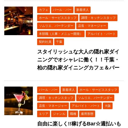
カフェ
バール・バー
新着求人
ホール・サービススタッフ
調理・キッチンスタッフ
ソムリエ、バーテンダー
店長・マネージャー
本部職（人事・メニュー開発）
アルバイト・パート
契約社員
千葉
スタイリッシュな大人の隠れ家ダイ
ニングでオシャレに働く！！千葉・
柏の隠れ家ダイニングカフェ＆バー
バール・バー
新着求人
ホール・サービススタッフ
調理・キッチンスタッフ
ソムリエ、バーテンダー
店長・マネージャー
アルバイト・パート
大阪
エリア
ジャンル
職種
雇用形態
自由に楽しく!!稼げるBar☆週払いも