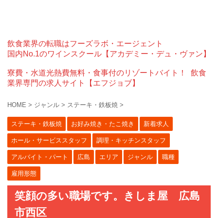
飲食業界の転職はフーズラボ・エージェント
国内No.1のワインスクール【アカデミー・デュ・ヴァン】
寮費・水道光熱費無料・食事付のリゾートバイト！
飲食
業界専門の求人サイト【エフジョブ】
HOME
>
ジャンル
>
ステーキ・鉄板焼
>
ステーキ・鉄板焼
お好み焼き・たこ焼き
新着求人
ホール・サービススタッフ
調理・キッチンスタッフ
アルバイト・パート
広島
エリア
ジャンル
職種
雇用形態
笑顔の多い職場です。きしま屋 広島
市西区