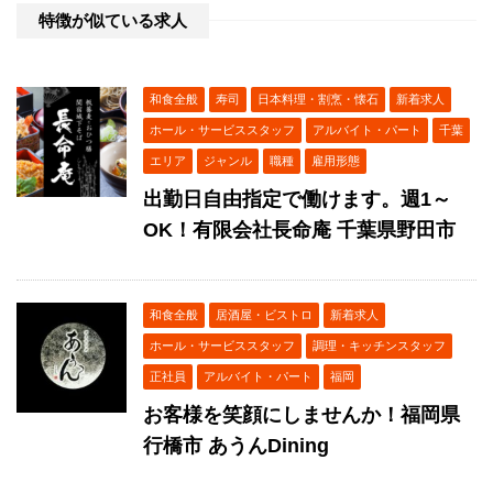
特徴が似ている求人
和食全般
寿司
日本料理・割烹・懐石
新着求人
ホール・サービススタッフ
アルバイト・パート
千葉
エリア
ジャンル
職種
雇用形態
出勤日自由指定で働けます。週1～
OK！有限会社長命庵 千葉県野田市
和食全般
居酒屋・ビストロ
新着求人
ホール・サービススタッフ
調理・キッチンスタッフ
正社員
アルバイト・パート
福岡
お客様を笑顔にしませんか！福岡県
行橋市 あうんDining