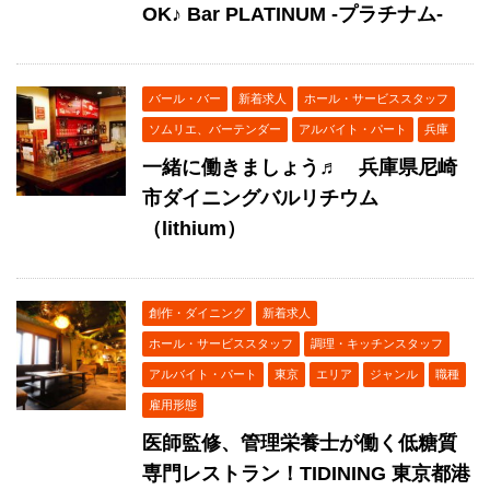
OK♪ Bar PLATINUM -プラチナム-
バール・バー
新着求人
ホール・サービススタッフ
ソムリエ、バーテンダー
アルバイト・パート
兵庫
一緒に働きましょう♬ 兵庫県尼崎
市ダイニングバルリチウム
（lithium）
創作・ダイニング
新着求人
ホール・サービススタッフ
調理・キッチンスタッフ
アルバイト・パート
東京
エリア
ジャンル
職種
雇用形態
医師監修、管理栄養士が働く低糖質
専門レストラン！TIDINING 東京都港