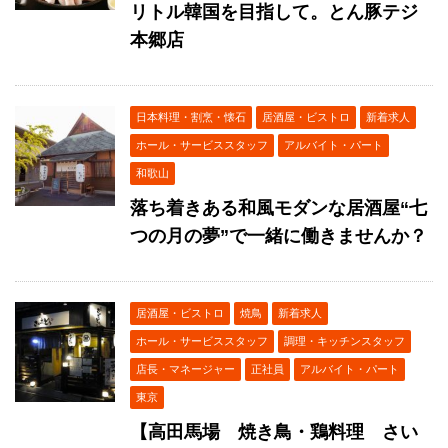
リトル韓国を目指して。とん豚テジ
本郷店
日本料理・割烹・懐石
居酒屋・ビストロ
新着求人
ホール・サービススタッフ
アルバイト・パート
和歌山
落ち着きある和風モダンな居酒屋“七
つの月の夢”で一緒に働きませんか？
居酒屋・ビストロ
焼鳥
新着求人
ホール・サービススタッフ
調理・キッチンスタッフ
店長・マネージャー
正社員
アルバイト・パート
東京
【高田馬場 焼き鳥・鶏料理 さい