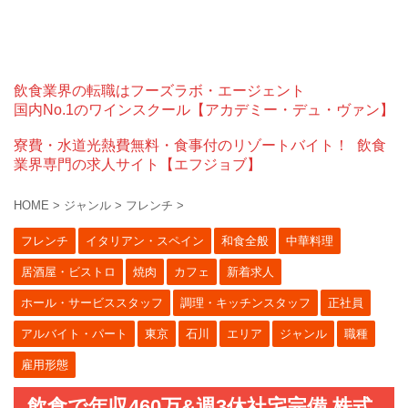
飲食業界の転職はフーズラボ・エージェント
国内No.1のワインスクール【アカデミー・デュ・ヴァン】
寮費・水道光熱費無料・食事付のリゾートバイト！
飲食
業界専門の求人サイト【エフジョブ】
HOME
>
ジャンル
>
フレンチ
>
フレンチ
イタリアン・スペイン
和食全般
中華料理
居酒屋・ビストロ
焼肉
カフェ
新着求人
ホール・サービススタッフ
調理・キッチンスタッフ
正社員
アルバイト・パート
東京
石川
エリア
ジャンル
職種
雇用形態
飲食で年収460万&週3休社宅完備 株式