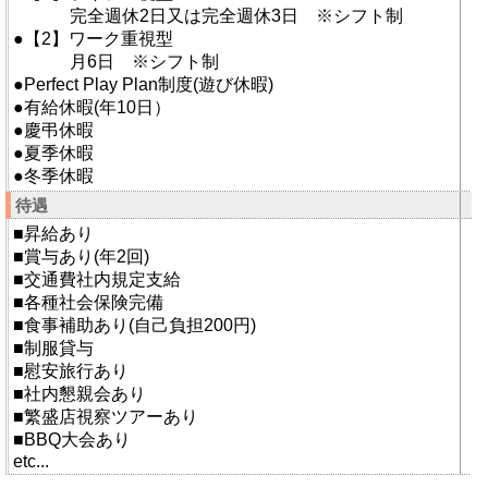
完全週休2日又は完全週休3日 ※シフト制
●【2】ワーク重視型
月6日 ※シフト制
●Perfect Play Plan制度(遊び休暇)
●有給休暇(年10日）
●慶弔休暇
●夏季休暇
●冬季休暇
待遇
■昇給あり
■賞与あり(年2回)
■交通費社内規定支給
■各種社会保険完備
■食事補助あり(自己負担200円)
■制服貸与
■慰安旅行あり
■社内懇親会あり
■繁盛店視察ツアーあり
■BBQ大会あり
etc...