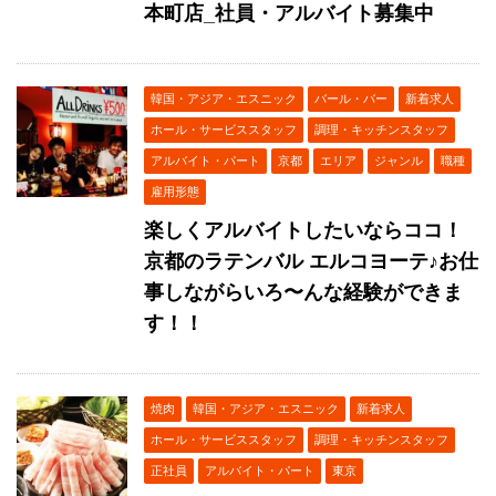
本町店_社員・アルバイト募集中
韓国・アジア・エスニック
バール・バー
新着求人
ホール・サービススタッフ
調理・キッチンスタッフ
アルバイト・パート
京都
エリア
ジャンル
職種
雇用形態
楽しくアルバイトしたいならココ！
京都のラテンバル エルコヨーテ♪お仕
事しながらいろ〜んな経験ができま
す！！
焼肉
韓国・アジア・エスニック
新着求人
ホール・サービススタッフ
調理・キッチンスタッフ
正社員
アルバイト・パート
東京