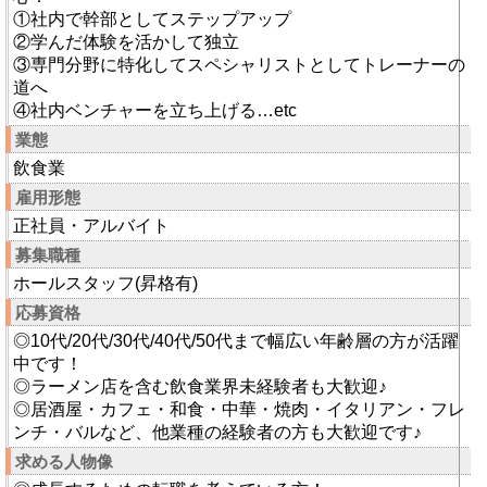
①社内で幹部としてステップアップ
②学んだ体験を活かして独立
③専門分野に特化してスペシャリストとしてトレーナーの
道へ
④社内ベンチャーを立ち上げる…etc
業態
飲食業
雇用形態
正社員・アルバイト
募集職種
ホールスタッフ(昇格有)
応募資格
◎10代/20代/30代/40代/50代まで幅広い年齢層の方が活躍
中です！
◎ラーメン店を含む飲食業界未経験者も大歓迎♪
◎居酒屋・カフェ・和食・中華・焼肉・イタリアン・フレ
ンチ・バルなど、他業種の経験者の方も大歓迎です♪
求める人物像