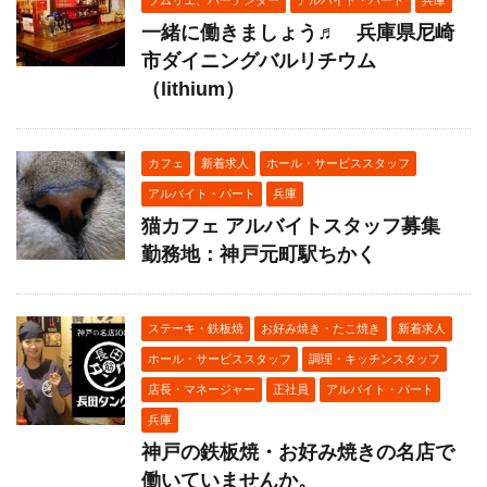
一緒に働きましょう♬ 兵庫県尼崎
市ダイニングバルリチウム
（lithium）
カフェ
新着求人
ホール・サービススタッフ
アルバイト・パート
兵庫
猫カフェ アルバイトスタッフ募集
勤務地：神戸元町駅ちかく
ステーキ・鉄板焼
お好み焼き・たこ焼き
新着求人
ホール・サービススタッフ
調理・キッチンスタッフ
店長・マネージャー
正社員
アルバイト・パート
兵庫
神戸の鉄板焼・お好み焼きの名店で
働いていませんか。