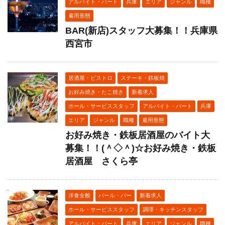
アルバイト・パート
兵庫
エリア
ジャンル
職種
雇用形態
BAR(新店)スタッフ大募集！！兵庫県
西宮市
居酒屋・ビストロ
ステーキ・鉄板焼
お好み焼き・たこ焼き
新着求人
ホール・サービススタッフ
アルバイト・パート
兵庫
エリア
ジャンル
職種
雇用形態
お好み焼き・鉄板居酒屋のバイト大
募集！！(＾◇＾)☆お好み焼き・鉄板
居酒屋 さくら亭
洋食全般
バール・バー
新着求人
ホール・サービススタッフ
調理・キッチンスタッフ
アルバイト・パート
兵庫
エリア
ジャンル
職種