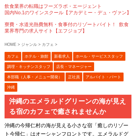
飲食業界の転職はフーズラボ・エージェント
国内No.1のワインスクール【アカデミー・デュ・ヴァン】
寮費・水道光熱費無料・食事付のリゾートバイト！
飲食
業界専門の求人サイト【エフジョブ】
HOME
>
ジャンル
>
カフェ
>
カフェ
ホテル・旅館
新着求人
ホール・サービススタッフ
調理・キッチンスタッフ
店長・マネージャー
本部職（人事・メニュー開発）
正社員
アルバイト・パート
沖縄
沖縄のエメラルドグリーンの海が見え
る宿のカフェで癒されませんか
沖縄の今帰仁村の海が見える小さな宿「癒しのリゾー
ト今帰仁」はオーシャンフロントです。エメラルドグ