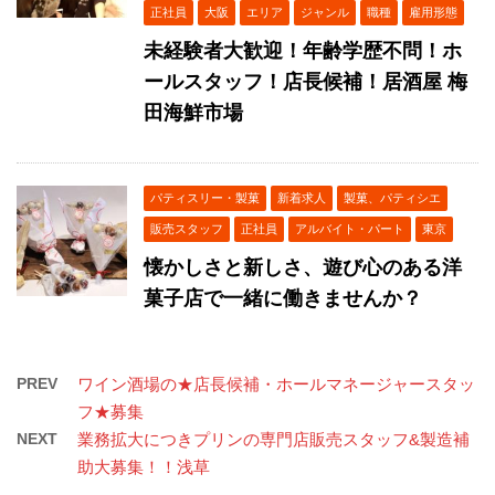
正社員
大阪
エリア
ジャンル
職種
雇用形態
未経験者大歓迎！年齢学歴不問！ホ
ールスタッフ！店長候補！居酒屋 梅
田海鮮市場
パティスリー・製菓
新着求人
製菓、パティシエ
販売スタッフ
正社員
アルバイト・パート
東京
懐かしさと新しさ、遊び心のある洋
菓子店で一緒に働きませんか？
PREV
ワイン酒場の★店長候補・ホールマネージャースタッ
フ★募集
NEXT
業務拡大につきプリンの専門店販売スタッフ&製造補
助大募集！！浅草