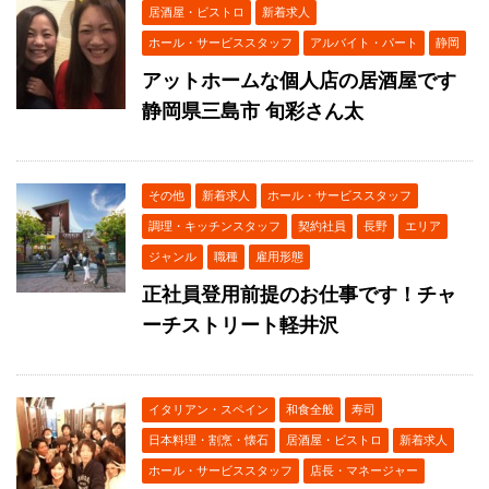
居酒屋・ビストロ
新着求人
ホール・サービススタッフ
アルバイト・パート
静岡
アットホームな個人店の居酒屋です
静岡県三島市 旬彩さん太
その他
新着求人
ホール・サービススタッフ
調理・キッチンスタッフ
契約社員
長野
エリア
ジャンル
職種
雇用形態
正社員登用前提のお仕事です！チャ
ーチストリート軽井沢
イタリアン・スペイン
和食全般
寿司
日本料理・割烹・懐石
居酒屋・ビストロ
新着求人
ホール・サービススタッフ
店長・マネージャー