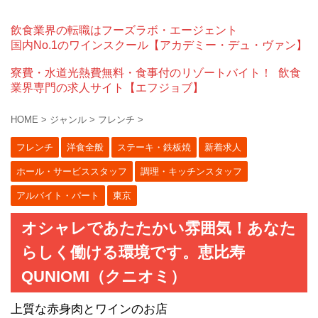
飲食業界の転職はフーズラボ・エージェント
国内No.1のワインスクール【アカデミー・デュ・ヴァン】
寮費・水道光熱費無料・食事付のリゾートバイト！
飲食
業界専門の求人サイト【エフジョブ】
HOME
>
ジャンル
>
フレンチ
>
フレンチ
洋食全般
ステーキ・鉄板焼
新着求人
ホール・サービススタッフ
調理・キッチンスタッフ
アルバイト・パート
東京
オシャレであたたかい雰囲気！あなた
らしく働ける環境です。恵比寿
QUNIOMI（クニオミ）
上質な赤身肉とワインのお店