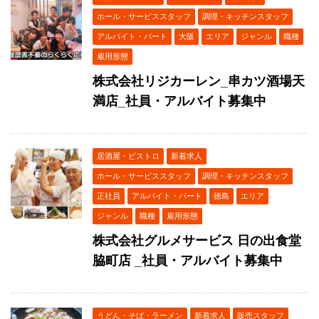
ホール・サービススタッフ
調理・キッチンスタッフ
アルバイト・パート
大阪
エリア
ジャンル
職種
雇用形態
株式会社リジカーレン_串カツ酒場天
満店_社員・アルバイト募集中
居酒屋・ビストロ
新着求人
ホール・サービススタッフ
調理・キッチンスタッフ
正社員
アルバイト・パート
徳島
エリア
ジャンル
職種
雇用形態
株式会社グルメサービス 日の出食堂
脇町店 _社員・アルバイト募集中
うどん・そば・ラーメン
新着求人
販売スタッフ