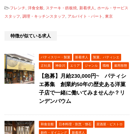
-
フレンチ
,
洋食全般
,
ステーキ・鉄板焼
,
新着求人
,
ホール・サービス
スタッフ
,
調理・キッチンスタッフ
,
アルバイト・パート
,
東京
特徴が似ている求人
パティスリー・製菓
新着求人
製菓、パティシエ
正社員
神奈川
エリア
ジャンル
職種
雇用形態
【急募】月給230,000円~ パティシ
エ募集 創業約50年の歴史ある洋菓
子店で一緒に働いてみませんか？リ
ンデンバウム
和食全般
日本料理・割烹・懐石
居酒屋・ビストロ
創作・ダイニング
新着求人