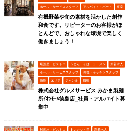
ホール・サービススタッフ
アルバイト・パート
東京
有機野菜や旬の素材を活かした創作
和食です。リピーターのお客様がほ
とんどで、おしゃれな環境で楽しく
働きましょう！
居酒屋・ビストロ
うどん・そば・ラーメン
新着求人
ホール・サービススタッフ
調理・キッチンスタッフ
徳島
エリア
ジャンル
職種
株式会社グルメサービス みかま製麺
所ｲｵﾝﾓｰﾙ徳島店_社員・アルバイト募
集中
居酒屋・ビストロ
トンカツ・串
新着求人