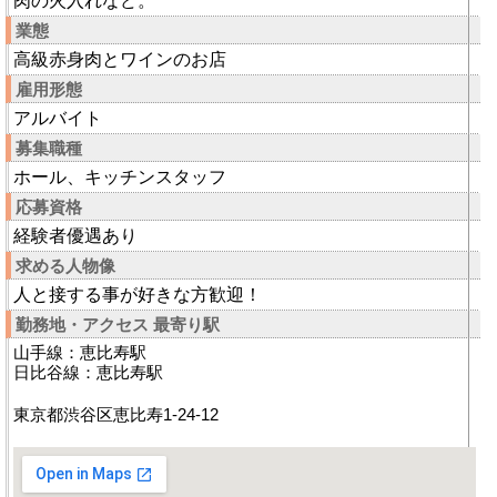
肉の火入れなど。
業態
高級赤身肉とワインのお店
雇用形態
アルバイト
募集職種
ホール、キッチンスタッフ
応募資格
経験者優遇あり
求める人物像
人と接する事が好きな方歓迎！
勤務地・アクセス 最寄り駅
山手線：恵比寿駅
日比谷線：恵比寿駅
東京都渋谷区恵比寿1-24-12