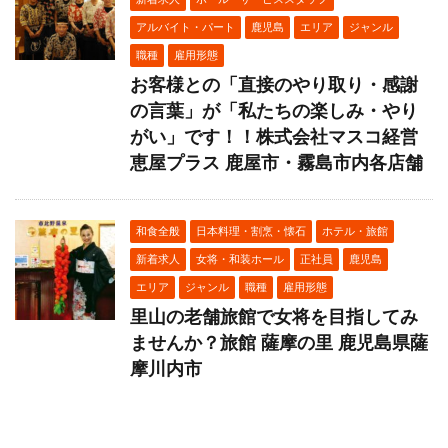
アルバイト・パート
鹿児島
エリア
ジャンル
職種
雇用形態
お客様との「直接のやり取り・感謝
の言葉」が「私たちの楽しみ・やり
がい」です！！株式会社マスコ経営
恵屋プラス 鹿屋市・霧島市内各店舗
和食全般
日本料理・割烹・懐石
ホテル・旅館
新着求人
女将・和装ホール
正社員
鹿児島
エリア
ジャンル
職種
雇用形態
里山の老舗旅館で女将を目指してみ
ませんか？旅館 薩摩の里 鹿児島県薩
摩川内市