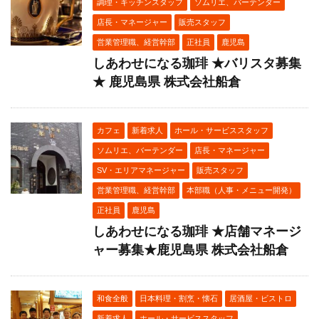
調理・キッチンスタッフ
ソムリエ、バーテンダー
店長・マネージャー
販売スタッフ
営業管理職、経営幹部
正社員
鹿児島
しあわせになる珈琲 ★バリスタ募集
★ 鹿児島県 株式会社船倉
カフェ
新着求人
ホール・サービススタッフ
ソムリエ、バーテンダー
店長・マネージャー
SV・エリアマネージャー
販売スタッフ
営業管理職、経営幹部
本部職（人事・メニュー開発）
正社員
鹿児島
しあわせになる珈琲 ★店舗マネージ
ャー募集★鹿児島県 株式会社船倉
和食全般
日本料理・割烹・懐石
居酒屋・ビストロ
新着求人
ホール・サービススタッフ