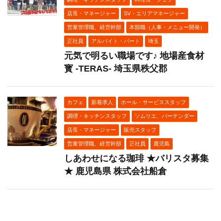
店長・マネージャー
SV・エリアマネージャー
営業管理職、経営幹部
本部職（人事・メニュー開発）
正社員
アルバイト・パート
埼玉
元気で明るい職場です♪ 地場産食材
寳 ‐TERAS‐ 埼玉県秩父郡
カフェ
新着求人
ホール・サービススタッフ
調理・キッチンスタッフ
ソムリエ、バーテンダー
店長・マネージャー
販売スタッフ
営業管理職、経営幹部
正社員
鹿児島
しあわせになる珈琲 ★バリスタ募集
★ 鹿児島県 株式会社船倉