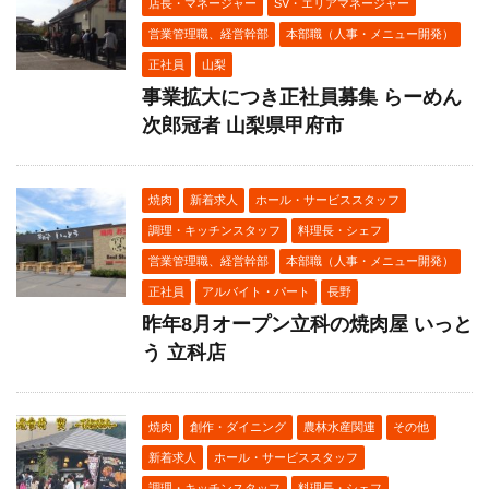
店長・マネージャー
SV・エリアマネージャー
営業管理職、経営幹部
本部職（人事・メニュー開発）
正社員
山梨
事業拡大につき正社員募集 らーめん
次郎冠者 山梨県甲府市
焼肉
新着求人
ホール・サービススタッフ
調理・キッチンスタッフ
料理長・シェフ
営業管理職、経営幹部
本部職（人事・メニュー開発）
正社員
アルバイト・パート
長野
昨年8月オープン立科の焼肉屋 いっと
う 立科店
焼肉
創作・ダイニング
農林水産関連
その他
新着求人
ホール・サービススタッフ
調理・キッチンスタッフ
料理長・シェフ