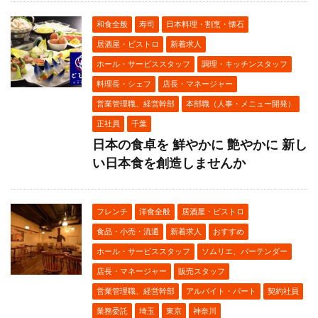
和食全般
寿司
日本料理・割烹・懐石
居酒屋・ビストロ
新着求人
ホール・サービススタッフ
調理・キッチンスタッフ
料理長・シェフ
店長・マネージャー
営業管理職、経営幹部
本部職（人事・メニュー開発）
正社員
千葉
日本の食卓を 鮮やかに 艶やかに 新し
い日本食を創造しませんか
フレンチ
洋食全般
居酒屋・ビストロ
食品・小売・流通
新着求人
おすすめ
ホール・サービススタッフ
ソムリエ、バーテンダー
店長・マネージャー
販売スタッフ
営業管理職、経営幹部
アルバイト・パート
契約社員
業務委託
埼玉
東京
神奈川