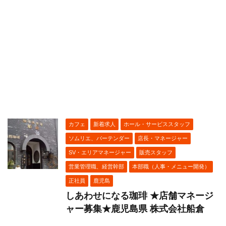
カフェ
新着求人
ホール・サービススタッフ
ソムリエ、バーテンダー
店長・マネージャー
SV・エリアマネージャー
販売スタッフ
営業管理職、経営幹部
本部職（人事・メニュー開発）
正社員
鹿児島
しあわせになる珈琲 ★店舗マネージ
ャー募集★鹿児島県 株式会社船倉