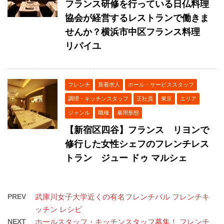
フランス研修を行っている日仏料理
協会が経営するレストランで働きま
せんか？横浜市中区フランス料理
リパイユ
フレンチ
新着求人
ホール・サービススタッフ
調理・キッチンスタッフ
正社員
東京
エリア
ジャンル
職種
雇用形態
【新宿区四谷】フランス リヨンで
修行した女性シェフのフレンチレス
トラン ジュー ドゥ マルシェ
PREV
武庫川女子大学近くの有名フレンチバル フレンチキ
ッチン レシピ
NEXT
ホールスタッフ・キッチンスタッフ募集！ フレンチ