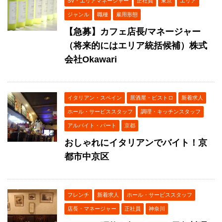
SV・エリアマネージャー
正社員
東京
エリア
ジャンル
職種
雇用形態
【急募】カフェ店長/マネージャー
（将来的にはエリア統括候補）株式
会社Okawari
イタリアン・スペイン
居酒屋・ビストロ
新着求人
ホール・サービススタッフ
調理・キッチンスタッフ
アルバイト・パート
京都
おしゃれにイタリアンでバイト！京
都市中京区
フレンチ
新着求人
ホール・サービススタッフ
店長・マネージャー
正社員
神奈川