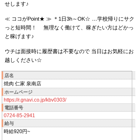
せします♪
≪ ココがPoint★ ≫ ＊1日3h～OK☆ …学校帰りにサク
っと短時間！ 無理なく働けて、稼ぎたい方はどかっ
と稼げます♪
ウチは面接時に履歴書は不要なので 当日はお気軽にお
越しください☆
店名
焼肉 仁家 泉南店
ホームページ
https://r.gnavi.co.jp/kbv0303/
電話番号
0724-85-2941
給与
時給920円~