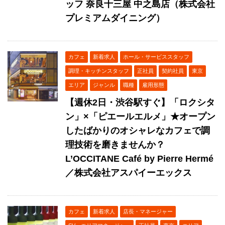
ッフ 奈良十三屋 中之島店（株式会社
プレミアムダイニング）
カフェ
新着求人
ホール・サービススタッフ
調理・キッチンスタッフ
正社員
契約社員
東京
エリア
ジャンル
職種
雇用形態
【週休2日・渋谷駅すぐ】「ロクシタ
ン」×「ピエールエルメ」★オープン
したばかりのオシャレなカフェで調
理技術を磨きませんか？
L’OCCITANE Café by Pierre Hermé
／株式会社アスパイーエックス
カフェ
新着求人
店長・マネージャー