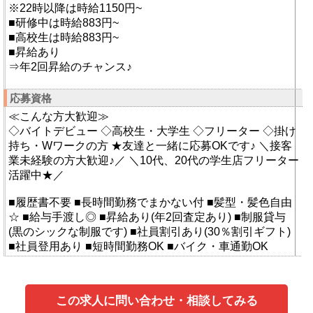
※22時以降は時給1150円~
■研修中は時給883円~
■高校生は時給883円~
■昇給あり
⇒年2回昇給のチャンス♪
応募資格
≪こんな方大歓迎≫
◇バイトデビュー ◇高校生・大学生 ◇フリーター ◇掛け
持ち・Wワークの方 ★友達と一緒に応募OKです♪ ＼接客
業未経験の方大歓迎♪／ ＼10代、20代の学生店フリーター
活躍中★／
■履歴書不要 ■長時間勤務でまかない付 ■髪型・髪色自由
☆ ■給与手渡し◎ ■昇給あり(年2回査定あり) ■制服貸与
(黒のシックな制服です) ■社員割引あり(30％割引ギフト)
■社員登用あり ■短時間勤務OK ■バイク・車通勤OK
この求人に問い合わせ・相談してみる