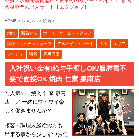
寮費・水道光熱費無料・食事付のリゾートバイト！
飲食
業界専門の求人サイト【エフジョブ】
HOME
>
ジャンル
>
焼肉
>
焼肉
新着求人
ホール・サービススタッフ
調理・キッチンスタッフ
アルバイト・パート
大阪
エリア
ジャンル
職種
雇用形態
入社祝い金有/給与手渡しOK/履歴書不
要で面接OK 焼肉 仁家 泉南店
＼人気の「焼肉 仁家 泉南
店」／ 一緒にワイワイ楽
しく働きませんか？
接客・調理未経験の方も
出来る事から少しずつお任