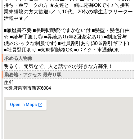
持ち・Wワークの方 ★友達と一緒に応募OKです♪ ＼接客
業未経験の方大歓迎♪／ ＼10代、20代の学生店フリーター
活躍中★／
■履歴書不要 ■長時間勤務でまかない付 ■髪型・髪色自由
☆ ■給与手渡し◎ ■昇給あり(年2回査定あり) ■制服貸与
(黒のシックな制服です) ■社員割引あり(30％割引ギフト)
■社員登用あり ■短時間勤務OK ■バイク・車通勤OK
求める人物像
明るく、元気なで、人と話すのが好きな方募集！
勤務地・アクセス 最寄り駅
住所
大阪府泉南市新家6004