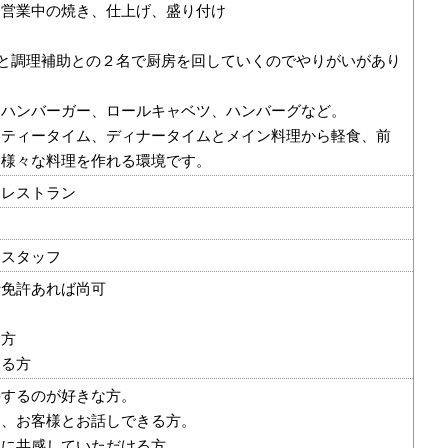
ら営業中の焼き、仕上げ、盛り付け
)と調理補助との２名で厨房を回していくのでやりがいがあり
はハンバーガー、ロールキャベツ、ハンバーグなど。
、ティータイム、ディナータイムとメイン料理から軽食、前
と様々な料理を作れる環境です。
、レストラン
ンスタッフ
士免許あれば尚可
い方
ある方
接するのが好きな方。
フ、お客様とお話しできる方。
りに共感していただける方。