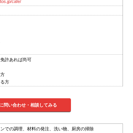
os.jp/cafe/
給
士免許あれば尚可
い方
ある方
に問い合わせ・相談してみる
チンでの調理、材料の発注、洗い物、厨房の掃除