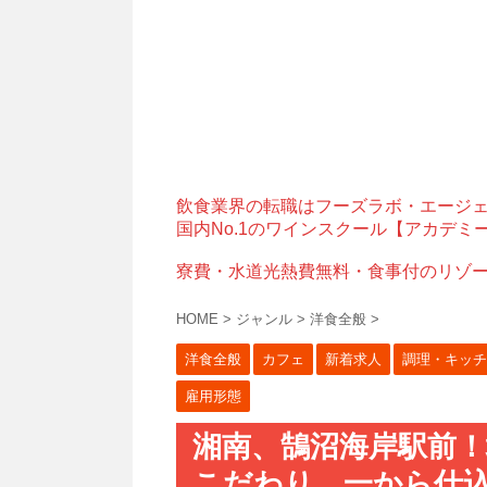
飲食業界の転職はフーズラボ・エージ
国内No.1のワインスクール【アカデミ
寮費・水道光熱費無料・食事付のリゾ
HOME
>
ジャンル
>
洋食全般
>
洋食全般
カフェ
新着求人
調理・キッチ
雇用形態
湘南、鵠沼海岸駅前
こだわり、一から仕込