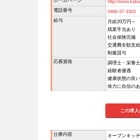
ホームページ
http://www.kabut
電話番号
0466-37-3303
給与
月給20万円～
残業手当あり
社会保険完備
交通費全額支
制服貸与
応募資格
調理士・栄養
経験者優遇
健康状態の良
体力に自信の
この求人
仕事内容
オープンキッ