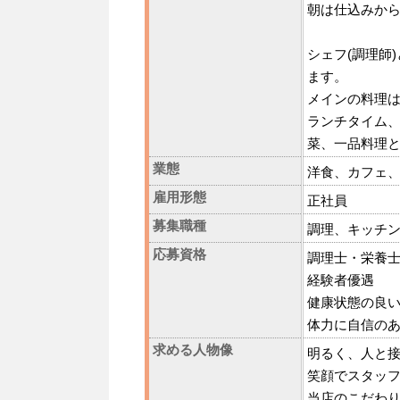
朝は仕込みか
シェフ(調理師
ます。
メインの料理
ランチタイム
菜、一品料理
業態
洋食、カフェ
雇用形態
正社員
募集職種
調理、キッチ
応募資格
調理士・栄養
経験者優遇
健康状態の良
体力に自信の
求める人物像
明るく、人と
笑顔でスタッ
当店のこだわ