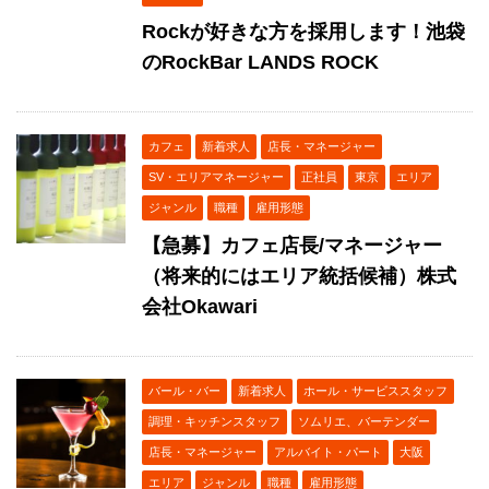
Rockが好きな方を採用します！池袋
のRockBar LANDS ROCK
カフェ
新着求人
店長・マネージャー
SV・エリアマネージャー
正社員
東京
エリア
ジャンル
職種
雇用形態
【急募】カフェ店長/マネージャー
（将来的にはエリア統括候補）株式
会社Okawari
バール・バー
新着求人
ホール・サービススタッフ
調理・キッチンスタッフ
ソムリエ、バーテンダー
店長・マネージャー
アルバイト・パート
大阪
エリア
ジャンル
職種
雇用形態