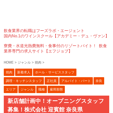
飲食業界の転職はフーズラボ・エージェント
国内No.1のワインスクール【アカデミー・デュ・ヴァン】
寮費・水道光熱費無料・食事付のリゾートバイト！
飲食
業界専門の求人サイト【エフジョブ】
HOME
>
ジャンル
>
焼肉
>
焼肉
新着求人
ホール・サービススタッフ
調理・キッチンスタッフ
正社員
アルバイト・パート
奈良
エリア
ジャンル
職種
雇用形態
新店舗計画中！オープニングスタッフ
募集！株式会社 迎賓館 奈良県