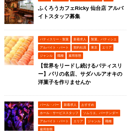
ふくろうカフェRicky 仙台店 アルバ
イトスタッフ募集
パティスリー・製菓
新着求人
製菓、パティシエ
アルバイト・パート
契約社員
東京
エリア
ジャンル
職種
雇用形態
【世界をリードし続けるパティスリ
ー】パリの名店、サダハルアオキの
洋菓子を作りませんか
バール・バー
新着求人
おすすめ
ホール・サービススタッフ
ソムリエ、バーテンダー
アルバイト・パート
エリア
ジャンル
職種
雇用形態