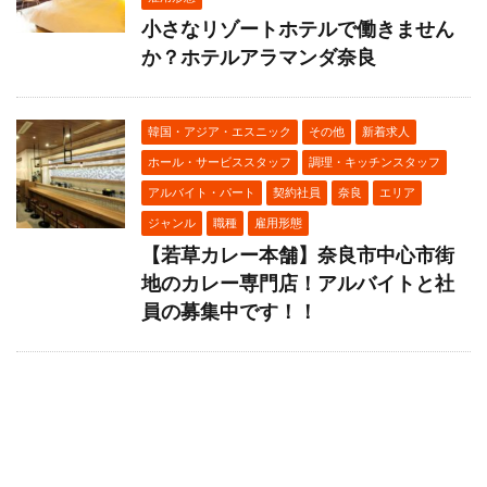
小さなリゾートホテルで働きません
か？ホテルアラマンダ奈良
韓国・アジア・エスニック
その他
新着求人
ホール・サービススタッフ
調理・キッチンスタッフ
アルバイト・パート
契約社員
奈良
エリア
ジャンル
職種
雇用形態
【若草カレー本舗】奈良市中心市街
地のカレー専門店！アルバイトと社
員の募集中です！！