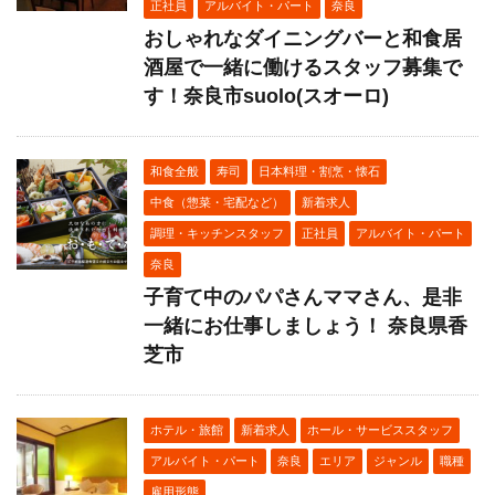
正社員
アルバイト・パート
奈良
おしゃれなダイニングバーと和食居
酒屋で一緒に働けるスタッフ募集で
す！奈良市suolo(スオーロ)
和食全般
寿司
日本料理・割烹・懐石
中食（惣菜・宅配など）
新着求人
調理・キッチンスタッフ
正社員
アルバイト・パート
奈良
子育て中のパパさんママさん、是非
一緒にお仕事しましょう！ 奈良県香
芝市
ホテル・旅館
新着求人
ホール・サービススタッフ
アルバイト・パート
奈良
エリア
ジャンル
職種
雇用形態