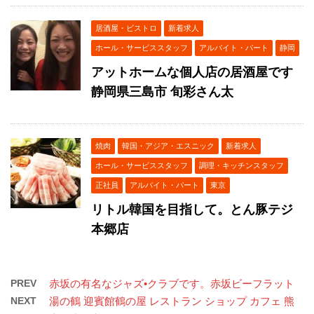
居酒屋・ビストロ
新着求人
ホール・サービススタッフ
アルバイト・パート
静岡
アットホームな個人店の居酒屋です
静岡県三島市 旬彩さん太
焼肉
韓国・アジア・エスニック
新着求人
ホール・サービススタッフ
調理・キッチンスタッフ
正社員
アルバイト・パート
東京
リトル韓国を目指して。とん豚テジ
本郷店
PREV
赤坂の有名なジャズ•クラブです。赤坂ビーフラット
NEXT
湯の鶴 迎賓館鶴の屋 レストラン ショップ カフェ 熊