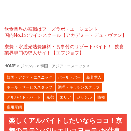
飲食業界の転職はフーズラボ・エージェント
国内No.1のワインスクール【アカデミー・デュ・ヴァン】
寮費・水道光熱費無料・食事付のリゾートバイト！
飲食
業界専門の求人サイト【エフジョブ】
HOME
>
ジャンル
>
韓国・アジア・エスニック
>
韓国・アジア・エスニック
バール・バー
新着求人
ホール・サービススタッフ
調理・キッチンスタッフ
アルバイト・パート
京都
エリア
ジャンル
職種
雇用形態
楽しくアルバイトしたいならココ！京
都のラテンバル エルコヨーテ♪お仕事