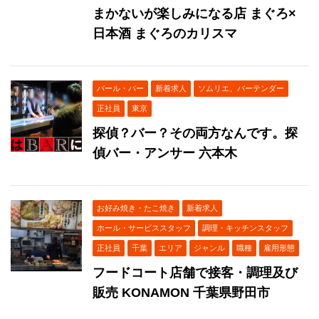
まかないが楽しみになる店 まぐろ×
日本酒 まぐろのカリスマ
バール・バー
新着求人
ソムリエ、バーテンダー
正社員
東京
探偵？バー？その両方なんです。探
偵バー・アンサー 六本木
お好み焼き・たこ焼き
新着求人
ホール・サービススタッフ
調理・キッチンスタッフ
正社員
千葉
エリア
ジャンル
職種
雇用形態
フードコート店舗で接客・調理及び
販売 KONAMON 千葉県野田市