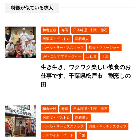
特徴が似ている求人
和食全般
寿司
日本料理・割烹・懐石
居酒屋・ビストロ
新着求人
ホール・サービススタッフ
店長・マネージャー
SV・エリアマネージャー
正社員
千葉
生き生き、ワクワク楽しい飲食のお
仕事です。千葉県松戸市 割烹しの
田
和食全般
寿司
日本料理・割烹・懐石
居酒屋・ビストロ
新着求人
ホール・サービススタッフ
調理・キッチンスタッフ
アルバイト・パート
千葉