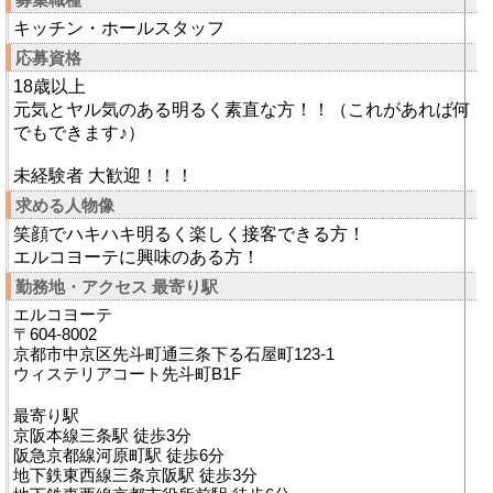
キッチン・ホールスタッフ
応募資格
18歳以上
元気とヤル気のある明るく素直な方！！（これがあれば何
でもできます♪）
未経験者 大歓迎！！！
求める人物像
笑顔でハキハキ明るく楽しく接客できる方！
エルコヨーテに興味のある方！
勤務地・アクセス 最寄り駅
エルコヨーテ
〒604-8002
京都市中京区先斗町通三条下る石屋町123-1
ウィステリアコート先斗町B1F
最寄り駅
京阪本線三条駅 徒歩3分
阪急京都線河原町駅 徒歩6分
地下鉄東西線三条京阪駅 徒歩3分