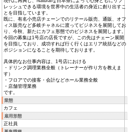
現代に再興し、Naturalな日本茶によって心身ともにリフ
レッシュできる環境を世界中の生活者の身近に創り出すこ
とを目指しています。
既に、有名小売店チェーンでのリテール販売、通販、オフ
ィス販売など多岐チャネルに渡ってビジネスを展開してお
り、今秋、新たにカフェ形態でのビジネスを展開します。
今回の募集は1号店の店長ですが、この先はチェーン展開
を目指しており、成功すれば行く行くはエリア統括などの
ポジションになることを期待しております。
具体的なお仕事内容は、1号店における
・ドリンク調理業務全般（トレーナーが作り方を教えま
す）
・フロアでの接客・会計などホール業務全般
・店舗管理業務
です。
業態
カフェ
雇用形態
正社員
募集職種