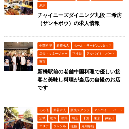
東京
チャイニーズダイニング九段 三希房
（サンキボウ）の求人情報
中華料理
新着求人
ホール・サービススタッフ
店長・マネージャー
正社員
アルバイト・パート
東京
新橋駅前の老舗中国料理で優しい接
客と美味し料理が当店の自慢のお店
です
その他
新着求人
販売スタッフ
アルバイト・パート
茨城
栃木
群馬
埼玉
千葉
東京
神奈川
エリア
ジャンル
職種
雇用形態