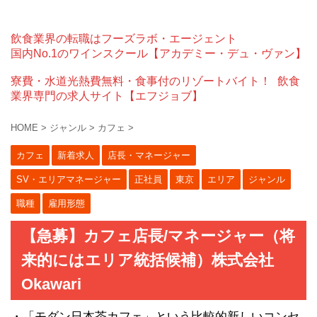
飲食業界の転職はフーズラボ・エージェント
国内No.1のワインスクール【アカデミー・デュ・ヴァン】
寮費・水道光熱費無料・食事付のリゾートバイト！
飲食
業界専門の求人サイト【エフジョブ】
HOME
>
ジャンル
>
カフェ
>
カフェ
新着求人
店長・マネージャー
SV・エリアマネージャー
正社員
東京
エリア
ジャンル
職種
雇用形態
【急募】カフェ店長/マネージャー（将
来的にはエリア統括候補）株式会社
Okawari
・「モダン日本茶カフェ」という比較的新しいコンセ