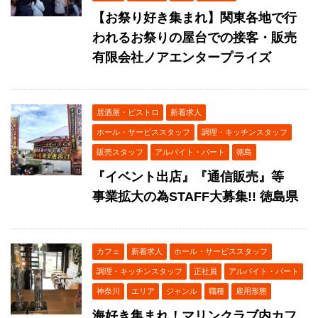
【お祭り好き集まれ】関東各地で行
われるお祭りの屋台での接客・販売
有限会社ノアエンタープライズ
居酒屋・ビストロ
新着求人
ホール・サービススタッフ
調理・キッチンスタッフ
販売スタッフ
アルバイト・パート
徳島
『イベント出店』『通信販売』等
事業拡大の為STAFF大募集!! 徳島県
カフェ
新着求人
ホール・サービススタッフ
調理・キッチンスタッフ
正社員
アルバイト・パート
神奈川
エリア
ジャンル
職種
雇用形態
海好き集まれ！マリンクラブ内カフ