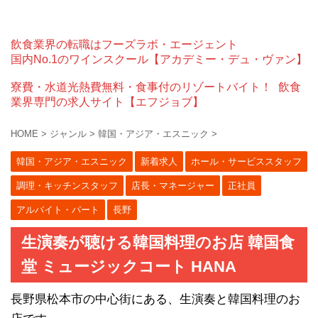
飲食業界の転職はフーズラボ・エージェント
国内No.1のワインスクール【アカデミー・デュ・ヴァン】
寮費・水道光熱費無料・食事付のリゾートバイト！
飲食
業界専門の求人サイト【エフジョブ】
HOME
>
ジャンル
>
韓国・アジア・エスニック
>
韓国・アジア・エスニック
新着求人
ホール・サービススタッフ
調理・キッチンスタッフ
店長・マネージャー
正社員
アルバイト・パート
長野
生演奏が聴ける韓国料理のお店 韓国食
堂 ミュージックコート HANA
長野県松本市の中心街にある、生演奏と韓国料理のお