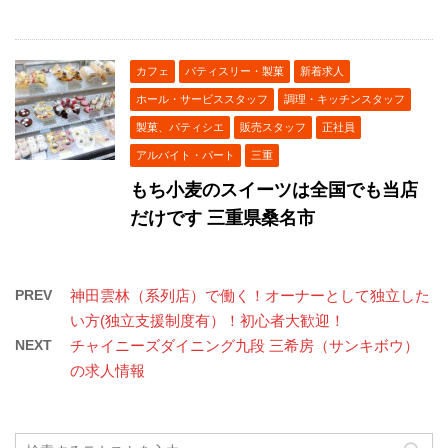
カフェ
パティスリー・製菓
新着求人
ホール・サービススタッフ
調理・キッチンスタッフ
製菓、パティシエ
販売スタッフ
正社員
アルバイト・パート
三重
もち小麦のスイーツは全国でも当店
だけです 三重県桑名市
PREV
神田雲林（系列店）で働く！オーナーとして独立した
い方(独立支援制度有）！初心者大歓迎！
NEXT
チャイニーズダイニング九段 三希房（サンキボウ）
の求人情報