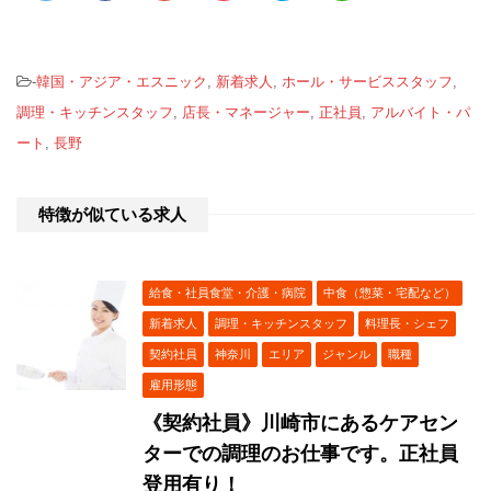
-
韓国・アジア・エスニック
,
新着求人
,
ホール・サービススタッフ
,
調理・キッチンスタッフ
,
店長・マネージャー
,
正社員
,
アルバイト・パ
ート
,
長野
特徴が似ている求人
給食・社員食堂・介護・病院
中食（惣菜・宅配など）
新着求人
調理・キッチンスタッフ
料理長・シェフ
契約社員
神奈川
エリア
ジャンル
職種
雇用形態
《契約社員》川崎市にあるケアセン
ターでの調理のお仕事です。正社員
登用有り！