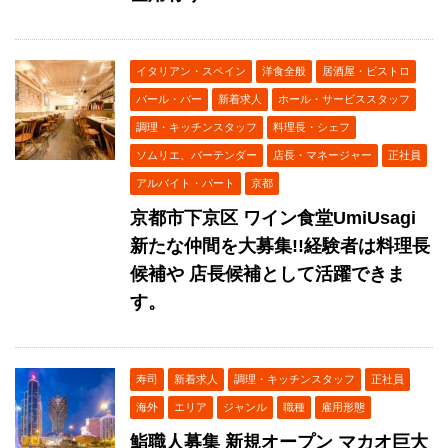
イタリアン・スペイン
洋食全般
居酒屋・ビストロ
バール・バー
新着求人
ホール・サービススタッフ
調理・キッチンスタッフ
料理長・シェフ
ソムリエ、バーテンダー
店長・マネージャー
正社員
アルバイト・パート
京都
京都市下京区 ワイン食堂UmiUsagi
新たな仲間を大募集!!経験者は料理長
候補や 店長候補として活躍できま
す。
寿司
新着求人
調理・キッチンスタッフ
正社員
海外
エリア
ジャンル
職種
雇用形態
鮨職人募集 新規オープン マカオ巨大