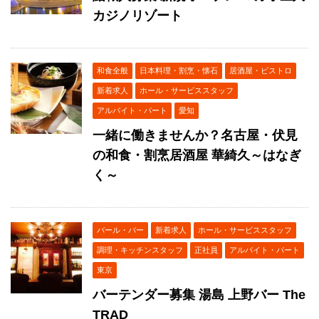
カジノリゾート
和食全般
日本料理・割烹・懐石
居酒屋・ビストロ
新着求人
ホール・サービススタッフ
アルバイト・パート
愛知
一緒に働きませんか？名古屋・伏見
の和食・割烹居酒屋 華綺久～はなぎ
く～
バール・バー
新着求人
ホール・サービススタッフ
調理・キッチンスタッフ
正社員
アルバイト・パート
東京
バーテンダー募集 湯島 上野バー The
TRAD