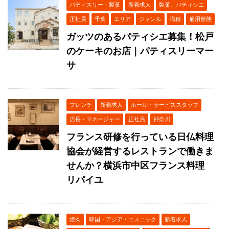
パティスリー・製菓
新着求人
製菓、パティシエ
正社員
千葉
エリア
ジャンル
職種
雇用形態
ガッツのあるパティシエ募集！松戸
のケーキのお店｜パティスリーマー
サ
フレンチ
新着求人
ホール・サービススタッフ
店長・マネージャー
正社員
神奈川
フランス研修を行っている日仏料理
協会が経営するレストランで働きま
せんか？横浜市中区フランス料理
リパイユ
焼肉
韓国・アジア・エスニック
新着求人