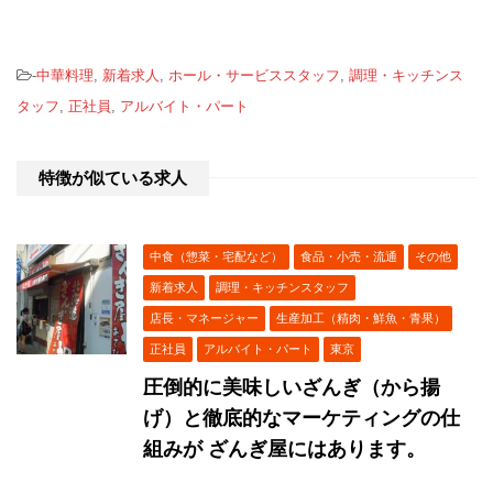
-
中華料理
,
新着求人
,
ホール・サービススタッフ
,
調理・キッチンス
タッフ
,
正社員
,
アルバイト・パート
特徴が似ている求人
中食（惣菜・宅配など）
食品・小売・流通
その他
新着求人
調理・キッチンスタッフ
店長・マネージャー
生産加工（精肉・鮮魚・青果）
正社員
アルバイト・パート
東京
圧倒的に美味しいざんぎ（から揚
げ）と徹底的なマーケティングの仕
組みが ざんぎ屋にはあります。