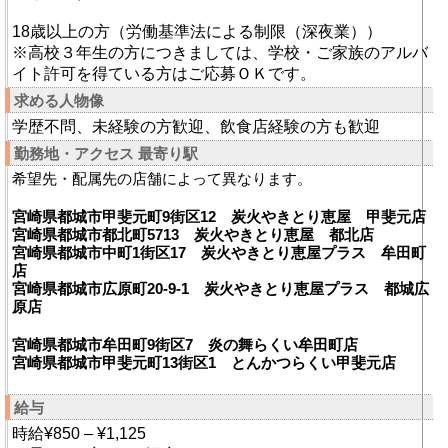
18歳以上の方（労働基準法による制限（深夜業））
※高校３年生の方につきましては、学校・ご家族のアルバ
イト許可を得ている方はご応募ＯＫです。
求める人物像
学歴不問、未経験の方歓迎、飲食店経験の方も歓迎
勤務地・アクセス 最寄り駅
希望先・配属先の店舗によって異なります。
宮崎県都城市甲斐元町9街区12 炭火やきとり恵屋 甲斐元店
宮崎県都城市都北町5713 炭火やきとり恵屋 都北店
宮崎県都城市中町1街区17 炭火やきとり恵屋プラス 牟田町
店
宮崎県都城市広原町20-9-1 炭火やきとり恵屋プラス 都城広
原店
宮崎県都城市牟田町9街区7 炎の舞らくい牟田町店
宮崎県都城市甲斐元町13街区1 とんかつらくい甲斐元店
給与
時給¥850 – ¥1,125