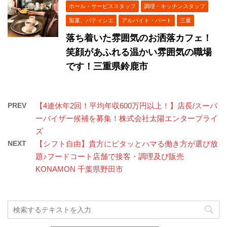
ホール・サービススタッフ
調理・キッチンスタッフ
製菓、パティシエ
アルバイト・パート
三重
落ち着いた雰囲気のお洒落カフェ！
笑顔があふれる温かい雰囲気の職場
です！三重県鈴鹿市
PREV
【4連休年2回！平均年収600万円以上！】店長/スーパ
ーバイザー候補を募集！株式会社太陽エンタープライ
ズ
NEXT
【シフト自由】貴方にピタッとハマる働き方が選び放
題♪フードコート店舗で接客・調理及び販売
KONAMON ​千葉県野田市