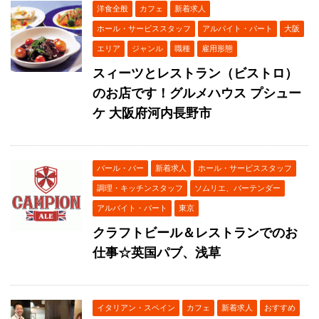
洋食全般
カフェ
新着求人
ホール・サービススタッフ
アルバイト・パート
大阪
エリア
ジャンル
職種
雇用形態
スィーツとレストラン（ビストロ）
のお店です！グルメハウス プシュー
ケ 大阪府河内長野市
バール・バー
新着求人
ホール・サービススタッフ
調理・キッチンスタッフ
ソムリエ、バーテンダー
アルバイト・パート
東京
クラフトビール＆レストランでのお
仕事☆英国パブ、浅草
イタリアン・スペイン
カフェ
新着求人
おすすめ