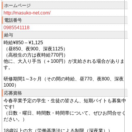
ホームページ
http://masuko-net.com/
電話番号
0985541118
給与
時給¥850 – ¥1,125
（昼850、夜900、深夜1125）
（高校生の方は夜時給770円）
他に、大入り手当（＋100円）が支給される場合がありま
す。
研修期間1～3ヶ月（その間の時給、昼770、夜800、深夜
1000）
応募資格
今春卒業予定の学生・生徒の皆さん、短期バイトも募集中
です!
（日数・曜日、時間数・時間帯について、ぜひお問合せく
ださい。）
18歳以上の方（労働基準法による制限（深夜業））