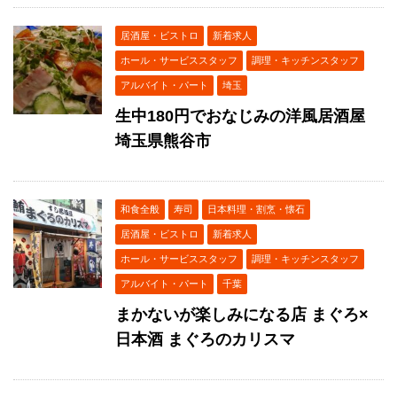
居酒屋・ビストロ
新着求人
ホール・サービススタッフ
調理・キッチンスタッフ
アルバイト・パート
埼玉
生中180円でおなじみの洋風居酒屋
埼玉県熊谷市
和食全般
寿司
日本料理・割烹・懐石
居酒屋・ビストロ
新着求人
ホール・サービススタッフ
調理・キッチンスタッフ
アルバイト・パート
千葉
まかないが楽しみになる店 まぐろ×
日本酒 まぐろのカリスマ