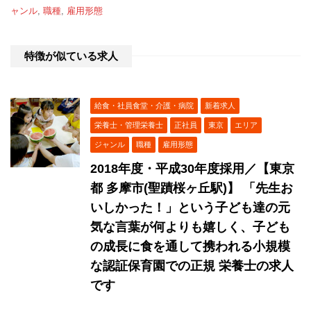
ャンル
,
職種
,
雇用形態
特徴が似ている求人
給食・社員食堂・介護・病院
新着求人
栄養士・管理栄養士
正社員
東京
エリア
ジャンル
職種
雇用形態
2018年度・平成30年度採用／【東京
都 多摩市(聖蹟桜ヶ丘駅)】 「先生お
いしかった！」という子ども達の元
気な言葉が何よりも嬉しく、子ども
の成長に食を通して携われる小規模
な認証保育園での正規 栄養士の求人
です