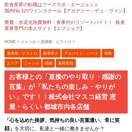
飲食業界の転職はフーズラボ・エージェント
国内No.1のワインスクール【アカデミー・デュ・ヴァン】
寮費・水道光熱費無料・食事付のリゾートバイト！
飲食
業界専門の求人サイト【エフジョブ】
HOME
>
ジャンル
>
居酒屋・ビストロ
>
居酒屋・ビストロ
新着求人
アルバイト・パート
宮崎
エリア
ジャンル
職種
雇用形態
お客様との「直接のやり取り・感謝の
言葉」が「私たちの楽しみ・やりが
い」です！！株式会社マスコ経営 恵
屋・らくい 都城市内各店舗
「心を込めた挨拶、気持ちの良い言葉遣い、常に笑
顔」
を大切に、私達と一緒に働きませんか？