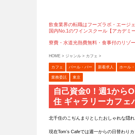
飲食業界の転職はフーズラボ・エージ
国内No.1のワインスクール【アカデミ
寮費・水道光熱費無料・食事付のリゾ
HOME
>
ジャンル
>
カフェ
>
カフェ
バール・バー
新着求人
ホール・
業務委託
東京
自己資金0！週1から
住 ギャラリーカフェバー 
北千住のこぢんまりとしたおしゃれな隠れ
現在Tom's Cafeでは週一からの日替