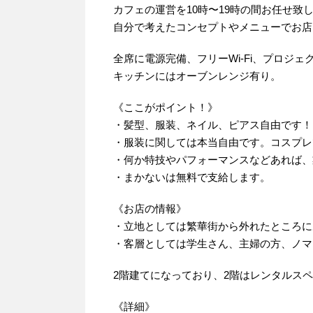
カフェの運営を10時〜19時の間お任せ致
自分で考えたコンセプトやメニューでお店
全席に電源完備、フリーWi-Fi、プロジ
キッチンにはオーブンレンジ有り。
《ここがポイント！》
・髪型、服装、ネイル、ピアス自由です！
・服装に関しては本当自由です。コスプレ
・何か特技やパフォーマンスなどあれば、
・まかないは無料で支給します。
《お店の情報》
・立地としては繁華街から外れたところに
・客層としては学生さん、主婦の方、ノマ
2階建てになっており、2階はレンタルス
《詳細》