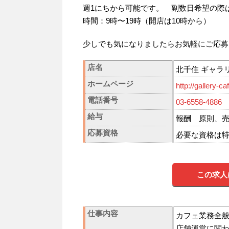
週1にちから可能です。 副数日希望の際
時間：9時〜19時（開店は10時から）
少しでも気になりましたらお気軽にご応募
店名
北千住 ギャラリー
ホームページ
http://gallery-c
電話番号
03-6558-4886
給与
報酬 原則、
応募資格
必要な資格は
この求人
仕事内容
カフェ業務全
店舗運営に関