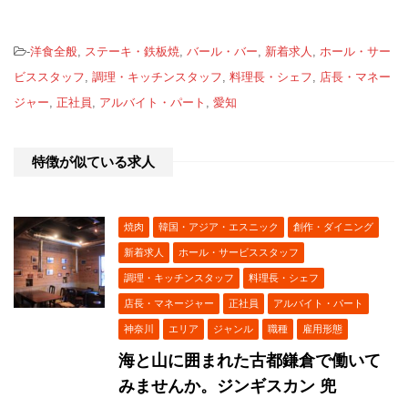
-
洋食全般
,
ステーキ・鉄板焼
,
バール・バー
,
新着求人
,
ホール・サー
ビススタッフ
,
調理・キッチンスタッフ
,
料理長・シェフ
,
店長・マネー
ジャー
,
正社員
,
アルバイト・パート
,
愛知
特徴が似ている求人
焼肉
韓国・アジア・エスニック
創作・ダイニング
新着求人
ホール・サービススタッフ
調理・キッチンスタッフ
料理長・シェフ
店長・マネージャー
正社員
アルバイト・パート
神奈川
エリア
ジャンル
職種
雇用形態
海と山に囲まれた古都鎌倉で働いて
みませんか。ジンギスカン 兜