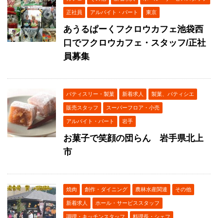
正社員
アルバイト・パート
東京
あうるぱーくフクロウカフェ池袋西
口でフクロウカフェ・スタッフ/正社
員募集
パティスリー・製菓
新着求人
製菓、パティシエ
販売スタッフ
スーパーフロア・小売
アルバイト・パート
岩手
お菓子で笑顔の団らん 岩手県北上
市
焼肉
創作・ダイニング
農林水産関連
その他
新着求人
ホール・サービススタッフ
調理・キッチンスタッフ
料理長・シェフ