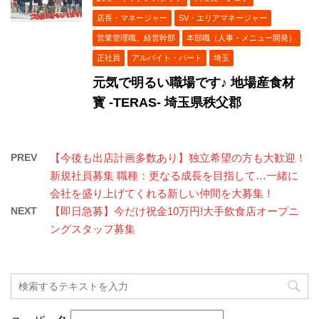
店長・マネージャー
SV・エリアマネージャー
営業管理職、経営幹部
本部職（人事・メニュー開発）
正社員
アルバイト・パート
埼玉
元気で明るい職場です♪ 地場産食材
寳 ‐TERAS‐ 埼玉県秩父郡
PREV
【今後も出店計画多数あり】独立希望の方も大歓迎！
新規社員募集 職種：更なる成長を目指して…一緒に
会社を盛り上げてくれる新しい仲間を大募集！
NEXT
【即日急募】今だけ祝金10万円!大手飲食店オープニ
ングスタッフ募集