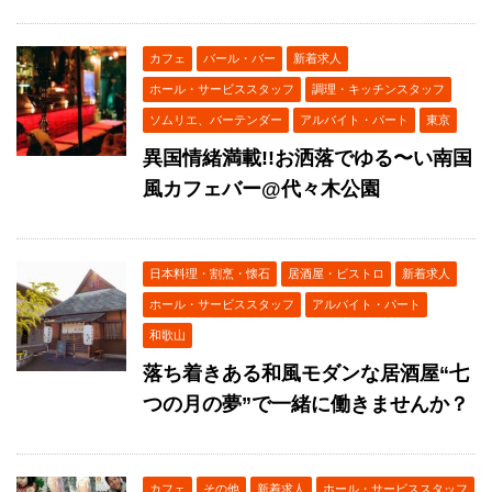
カフェ
バール・バー
新着求人
ホール・サービススタッフ
調理・キッチンスタッフ
ソムリエ、バーテンダー
アルバイト・パート
東京
異国情緒満載!!お洒落でゆる〜い南国
風カフェバー@代々木公園
日本料理・割烹・懐石
居酒屋・ビストロ
新着求人
ホール・サービススタッフ
アルバイト・パート
和歌山
落ち着きある和風モダンな居酒屋“七
つの月の夢”で一緒に働きませんか？
カフェ
その他
新着求人
ホール・サービススタッフ