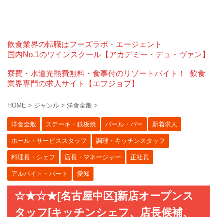
飲食業界の転職はフーズラボ・エージェント
国内No.1のワインスクール【アカデミー・デュ・ヴァン】
寮費・水道光熱費無料・食事付のリゾートバイト！
飲食
業界専門の求人サイト【エフジョブ】
HOME
>
ジャンル
>
洋食全般
>
洋食全般
ステーキ・鉄板焼
バール・バー
新着求人
ホール・サービススタッフ
調理・キッチンスタッフ
料理長・シェフ
店長・マネージャー
正社員
アルバイト・パート
愛知
☆★☆★[名古屋中区]新店オープンス
タッフ[キッチンシェフ、店長候補、