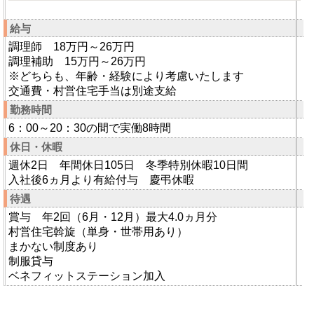
給与
調理師 18万円～26万円
調理補助 15万円～26万円
※どちらも、年齢・経験により考慮いたします
交通費・村営住宅手当は別途支給
勤務時間
6：00～20：30の間で実働8時間
休日・休暇
週休2日 年間休日105日 冬季特別休暇10日間
入社後6ヵ月より有給付与 慶弔休暇
待遇
賞与 年2回（6月・12月）最大4.0ヵ月分
村営住宅斡旋（単身・世帯用あり）
まかない制度あり
制服貸与
ベネフィットステーション加入