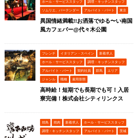
ホール・サービススタッフ
調理・キッチンスタッフ
ソムリエ、バーテンダー
アルバイト・パート
東京
異国情緒満載!!お洒落でゆる〜い南国
風カフェバー@代々木公園
フレンチ
イタリアン・スペイン
新着求人
ホール・サービススタッフ
調理・キッチンスタッフ
アルバイト・パート
契約社員
群馬
エリア
ジャンル
職種
雇用形態
高時給！短期でも長期でも可！入居
寮完備！株式会社シティリンクス
焼鳥
焼肉
新着求人
ホール・サービススタッフ
調理・キッチンスタッフ
アルバイト・パート
茨城