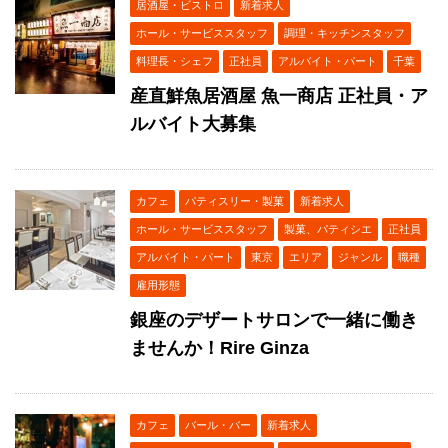
居酒屋・ビストロ
新着求人
ホール・サービススタッフ
調理・キッチンスタッフ
料理長・シェフ
正社員
アルバイト・パート
千葉
産直鮮魚居酒屋 魚一商店 正社員・ア
ルバイト大募集
カフェ
パティスリー・製菓
新着求人
ホール・サービススタッフ
製菓、パティシエ
正社員
アルバイト・パート
東京
エリア
ジャンル
職種
雇用形態
銀座のデザートサロンで一緒に働き
ませんか！Rire Ginza
カフェ
バール・バー
新着求人