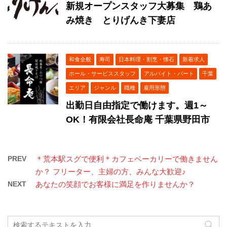
新規オープンスタッフ大募集 鶏あ
み焼き とりげんき下妻店
和食全般
寿司
日本料理・割烹・懐石
新着求人
ホール・サービススタッフ
アルバイト・パート
千葉
エリア
ジャンル
職種
雇用形態
出勤日自由指定で働けます。週1～
OK！有限会社長命庵 千葉県野田市
PREV
＊荒本駅スグで便利＊カフェベーカリーで働きません
か？ フリーター、主婦の方、みんな大歓迎♪
NEXT
あなたの笑顔でお客様に満足を作りませんか？