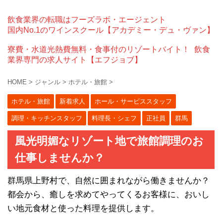
飲食業界の転職はフーズラボ・エージェント
国内No.1のワインスクール【アカデミー・デュ・ヴァン】
寮費・水道光熱費無料・食事付のリゾートバイト！
飲食
業界専門の求人サイト【エフジョブ】
HOME
>
ジャンル
>
ホテル・旅館
>
ホテル・旅館
新着求人
ホール・サービススタッフ
調理・キッチンスタッフ
料理長・シェフ
正社員
群馬
風光明媚なリゾート地で旅館調理のお
仕事しませんか？
群馬県上野村で、自然に囲まれながら働きませんか？
都会から、癒しを求めてやってくるお客様に、おいし
い地元食材と使った料理を提供します。