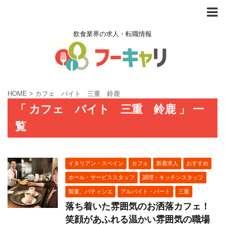
飲食業界の求人・転職情報
HOME
>
カフェ バイト 三重 鈴鹿
「 カフェ バイト 三重 鈴鹿 」 一
覧
イタリアン・スペイン
カフェ
新着求人
おすすめ
ホール・サービススタッフ
調理・キッチンスタッフ
製菓、パティシエ
アルバイト・パート
三重
落ち着いた雰囲気のお洒落カフェ！
笑顔があふれる温かい雰囲気の職場