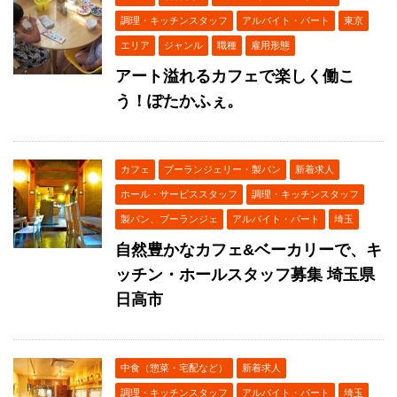
調理・キッチンスタッフ
アルバイト・パート
東京
エリア
ジャンル
職種
雇用形態
アート溢れるカフェで楽しく働こ
う！ぽたかふぇ。
カフェ
ブーランジェリー・製パン
新着求人
ホール・サービススタッフ
調理・キッチンスタッフ
製パン、ブーランジェ
アルバイト・パート
埼玉
自然豊かなカフェ&ベーカリーで、キ
ッチン・ホールスタッフ募集 埼玉県
日高市
中食（惣菜・宅配など）
新着求人
調理・キッチンスタッフ
アルバイト・パート
埼玉