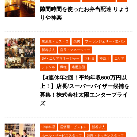
隙間時間を使ったお弁当配達 りょう
りや神楽
居酒屋・ビストロ
焼肉
ブーランジェリー・製パン
新着求人
店長・マネージャー
SV・エリアマネージャー
正社員
神奈川
エリア
ジャンル
職種
雇用形態
【4連休年2回！平均年収600万円以
上！】店長/スーパーバイザー候補を
募集！株式会社太陽エンタープライ
ズ
中華料理
居酒屋・ビストロ
新着求人
ホール・サービススタッフ
調理・キッチンスタッフ