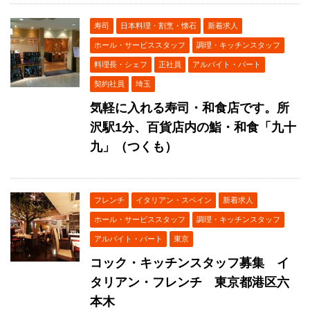
寿司
日本料理・割烹・懐石
新着求人
ホール・サービススタッフ
調理・キッチンスタッフ
料理長・シェフ
正社員
アルバイト・パート
契約社員
埼玉
気軽に入れる寿司・和食店です。所
沢駅1分、百貨店内の鮨・和食「九十
九」（つくも）
フレンチ
イタリアン・スペイン
新着求人
ホール・サービススタッフ
調理・キッチンスタッフ
アルバイト・パート
東京
コック・キッチンスタッフ募集 イ
タリアン・フレンチ 東京都港区六
本木