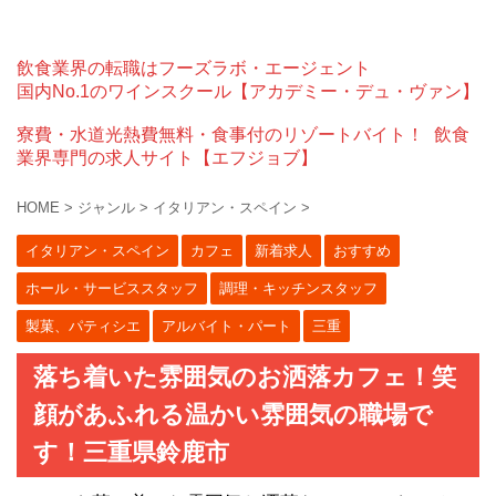
飲食業界の転職はフーズラボ・エージェント
国内No.1のワインスクール【アカデミー・デュ・ヴァン】
寮費・水道光熱費無料・食事付のリゾートバイト！
飲食
業界専門の求人サイト【エフジョブ】
HOME
>
ジャンル
>
イタリアン・スペイン
>
イタリアン・スペイン
カフェ
新着求人
おすすめ
ホール・サービススタッフ
調理・キッチンスタッフ
製菓、パティシエ
アルバイト・パート
三重
落ち着いた雰囲気のお洒落カフェ！笑
顔があふれる温かい雰囲気の職場で
す！三重県鈴鹿市