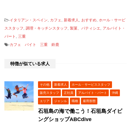
-
イタリアン・スペイン
,
カフェ
,
新着求人
,
おすすめ
,
ホール・サービ
ススタッフ
,
調理・キッチンスタッフ
,
製菓、パティシエ
,
アルバイト・
パート
,
三重
-
カフェ バイト 三重 鈴鹿
特徴が似ている求人
その他
新着求人
ホール・サービススタッフ
販売スタッフ
正社員
アルバイト・パート
沖縄
エリア
ジャンル
職種
雇用形態
石垣島の海で働こう！石垣島ダイビ
ングショップABCdive