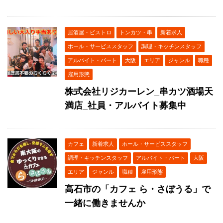
居酒屋・ビストロ
トンカツ・串
新着求人
ホール・サービススタッフ
調理・キッチンスタッフ
アルバイト・パート
大阪
エリア
ジャンル
職種
雇用形態
株式会社リジカーレン_串カツ酒場天
満店_社員・アルバイト募集中
カフェ
新着求人
ホール・サービススタッフ
調理・キッチンスタッフ
アルバイト・パート
大阪
エリア
ジャンル
職種
雇用形態
高石市の「カフェ ら・さぼうる」で
一緒に働きませんか