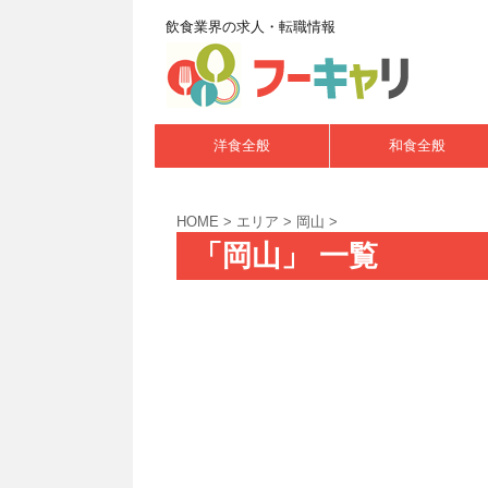
飲食業界の求人・転職情報
洋食全般
和食全般
HOME
>
エリア
>
岡山
>
「岡山」 一覧