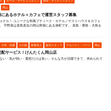
人
ホール・サービススタッフ
調理・キッチンスタッフ
岡山
港にあるホテル＋カフェで運営スタッフ募集
ョナル！ ユニークな和風ブティーク・ホテル／ゲストハウス＆カフェ
。 宇野港は直島直近の岡山県側にある港町です。 直島・豊島・犬島を
・小売・流通
その他
新着求人
販売スタッフ
アルバイト・パート
岡山
宅配サービス！けんたくん岡山店
ない・気が弱い・愛想だけは良い」そんな方が活躍できて、求められて