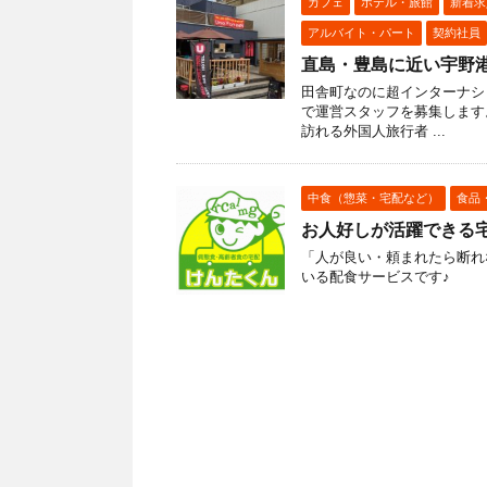
カフェ
ホテル・旅館
新着求
アルバイト・パート
契約社員
直島・豊島に近い宇野
田舎町なのに超インターナシ
で運営スタッフを募集します
訪れる外国人旅行者 ...
中食（惣菜・宅配など）
食品
お人好しが活躍できる
「人が良い・頼まれたら断れ
いる配食サービスです♪