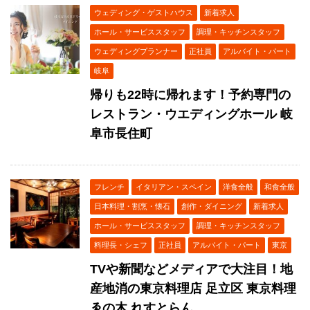
ウェディング・ゲストハウス
新着求人
ホール・サービススタッフ
調理・キッチンスタッフ
ウェディングプランナー
正社員
アルバイト・パート
岐阜
帰りも22時に帰れます！予約専門の
レストラン・ウエディングホール 岐
阜市長住町
フレンチ
イタリアン・スペイン
洋食全般
和食全般
日本料理・割烹・懐石
創作・ダイニング
新着求人
ホール・サービススタッフ
調理・キッチンスタッフ
料理長・シェフ
正社員
アルバイト・パート
東京
TVや新聞などメディアで大注目！地
産地消の東京料理店 足立区 東京料理
ゑの木 れすとらん