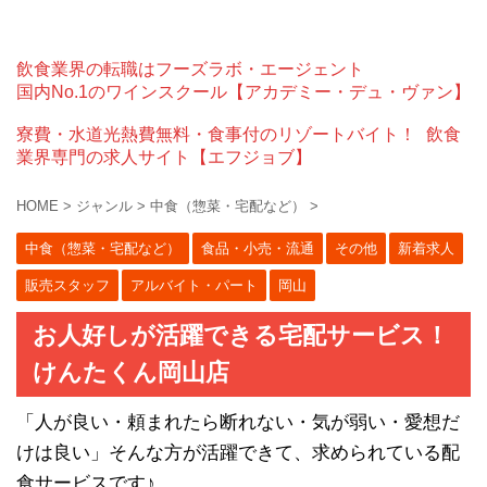
飲食業界の転職はフーズラボ・エージェント
国内No.1のワインスクール【アカデミー・デュ・ヴァン】
寮費・水道光熱費無料・食事付のリゾートバイト！
飲食
業界専門の求人サイト【エフジョブ】
HOME
>
ジャンル
>
中食（惣菜・宅配など）
>
中食（惣菜・宅配など）
食品・小売・流通
その他
新着求人
販売スタッフ
アルバイト・パート
岡山
お人好しが活躍できる宅配サービス！
けんたくん岡山店
「人が良い・頼まれたら断れない・気が弱い・愛想だ
けは良い」そんな方が活躍できて、求められている配
食サービスです♪