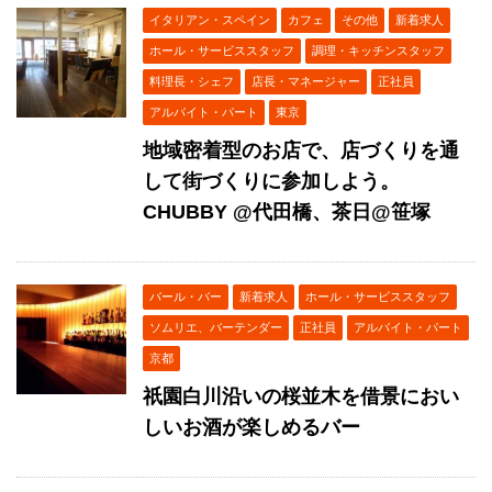
イタリアン・スペイン
カフェ
その他
新着求人
ホール・サービススタッフ
調理・キッチンスタッフ
料理長・シェフ
店長・マネージャー
正社員
アルバイト・パート
東京
地域密着型のお店で、店づくりを通
して街づくりに参加しよう。
CHUBBY @代田橋、茶日@笹塚
バール・バー
新着求人
ホール・サービススタッフ
ソムリエ、バーテンダー
正社員
アルバイト・パート
京都
祇園白川沿いの桜並木を借景におい
しいお酒が楽しめるバー