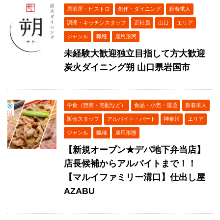
居酒屋・ビストロ
創作・ダイニング
新着求人
調理・キッチンスタッフ
正社員
山口
エリア
ジャンル
職種
雇用形態
未経験大歓迎独立目指して方大歓迎
炭火ダイニング朔 山口県岩国市
中食（惣菜・宅配など）
食品・小売・流通
新着求人
販売スタッフ
アルバイト・パート
神奈川
エリア
ジャンル
職種
雇用形態
【新規オープン★デパ地下弁当店】
店長候補からアルバイトまで！！
【マルイファミリー溝口】仕出し屋
AZABU